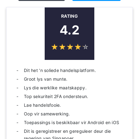
RATING
4.2
☆
★
☆
★
☆
★
☆
★
☆
★
Dit het 'n soliede handelsplatform.
Groot lys van munte.
Lys die werklike maatskappy.
Top sekuriteit 2FA ondersteun.
Lae handelsfooie.
Oop vir samewerking.
Toepassings is beskikbaar vir Android en iOS
Dit is geregistreer en gereguleer deur die
regering van Singapoer