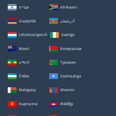
עברית
Afrikaans
Հայերեն
آذربايجان
Lëtzebuergesch
Gaeilge
Maori
Беларуская
አማርኛ
Туркмен
Ўзбек
Soomaaliga
Malagasy
Монгол
Кыргызча
ភាសាខ្មែរ