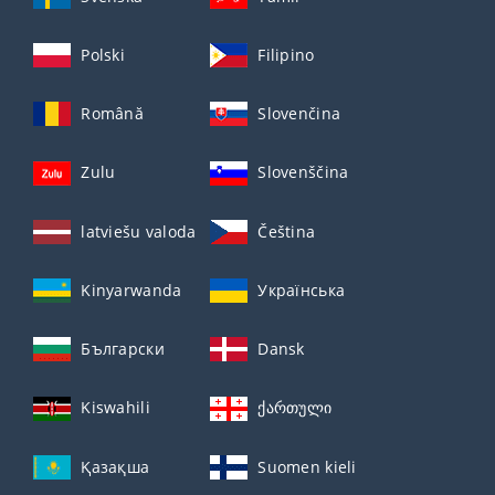
Polski
Filipino
Română
Slovenčina
Zulu
Slovenščina
latviešu valoda
Čeština
Kinyarwanda
Українська
Български
Dansk
Kiswahili
ქართული
Қазақша
Suomen kieli