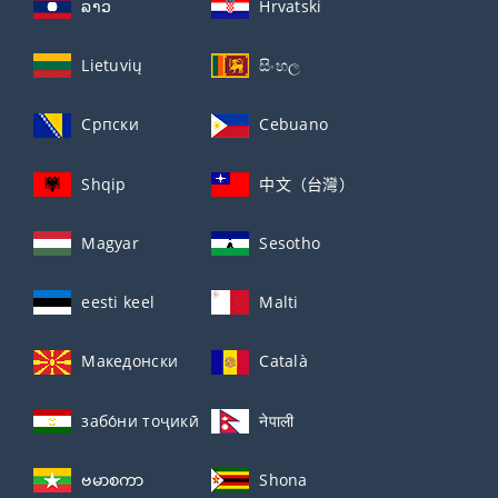
ລາວ
Hrvatski
Lietuvių
සිංහල
Српски
Cebuano
Shqip
中文（台灣）
Magyar
Sesotho
eesti keel
Malti
Македонски
Català
забо́ни тоҷикӣ́
नेपाली
ဗမာစကာ
Shona