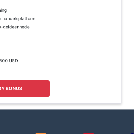
ning
e handelsplatform
to-geldeenhede
 2500 USD
RY BONUS