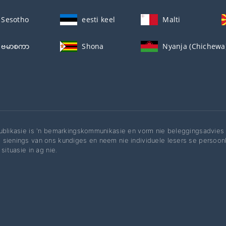
Sesotho
eesti keel
Malti
ဗမာစကာ
Shona
Nyanja (Chichewa
ublikasie is 'n bemarkingskommunikasie en vorm nie beleggingsadvies 
sienings van ons kundiges en neem nie individuele lesers se persoon
 situasie in ag nie.