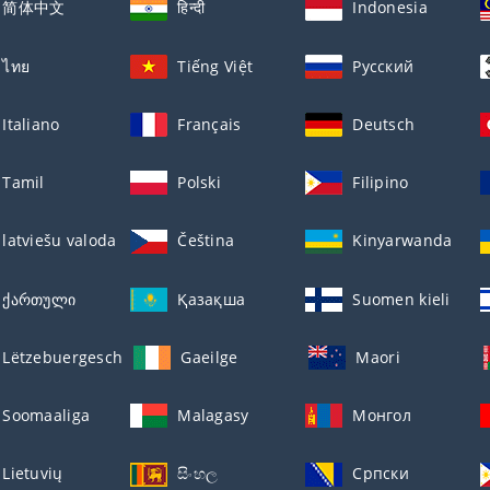
简体中文
हिन्दी
Indonesia
ไทย
Tiếng Việt
Русский
Italiano
Français
Deutsch
Tamil
Polski
Filipino
latviešu valoda
Čeština
Kinyarwanda
ქართული
Қазақша
Suomen kieli
Lëtzebuergesch
Gaeilge
Maori
Soomaaliga
Malagasy
Монгол
Lietuvių
සිංහල
Српски