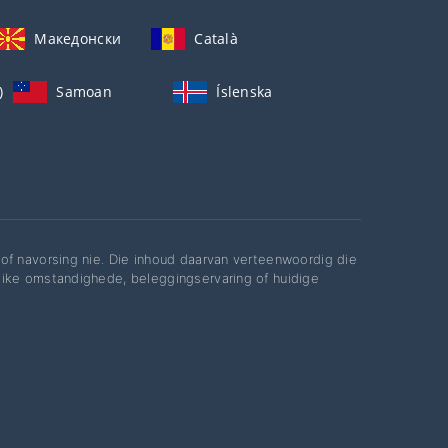
Македонски
Català
)
Samoan
Íslenska
of navorsing nie. Die inhoud daarvan verteenwoordig die
like omstandighede, beleggingservaring of huidige