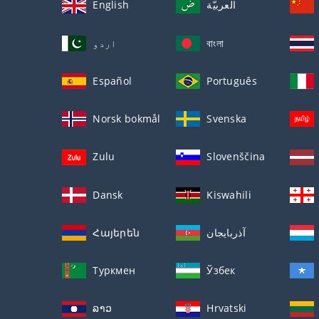
English
العربيّة
اردو
বাংলা
Español
Português
Norsk bokmål
Svenska
Zulu
Slovenščina
Dansk
Kiswahili
Հայերեն
آذربايجان
Туркмен
Ўзбек
ລາວ
Hrvatski