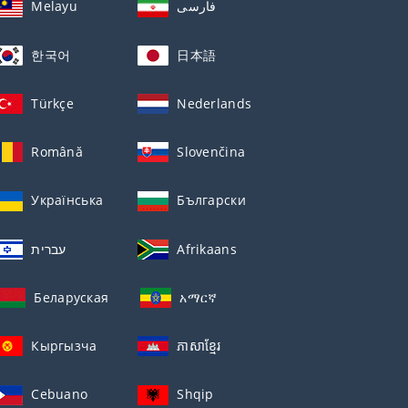
Melayu
فارسی
한국어
日本語
Türkçe
Nederlands
Română
Slovenčina
Українська
Български
עברית
Afrikaans
Беларуская
አማርኛ
Кыргызча
ភាសាខ្មែរ
Cebuano
Shqip