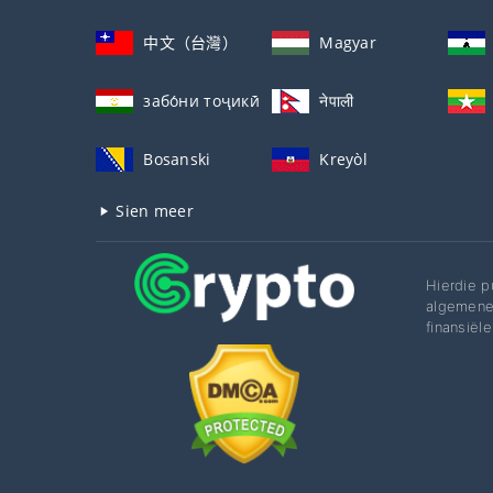
中文（台灣）
Magyar
забо́ни тоҷикӣ́
नेपाली
Bosanski
Kreyòl
Sien meer
Hierdie p
algemene 
finansiële