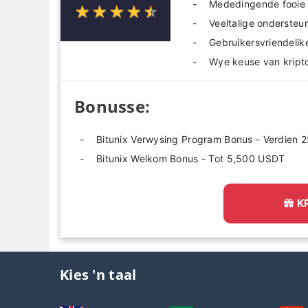
Mededingende fooie
☆
★
☆
★
☆
★
☆
★
☆
★
Veeltalige ondersteu
Gebruikersvriendelik
Wye keuse van krip
Bonusse:
Bitunix Verwysing Program Bonus - Verdien
Bitunix Welkom Bonus - Tot 5,500 USDT
K
Kies 'n taal