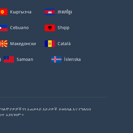
Кыргызча
ភាសាខ្មែរ
Cebuano
Shqip
Македонски
Català
)
Samoan
Íslenska
 የባለሞያዎቻችንን አጠቃላይ እይታዎች ይወክላል እና የግለሰብ
ስጥ አያስገባም።