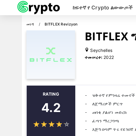
ከፍተኛ የ Crypto ልውውጦች
መነሻ
BITFLEX Revizyon
BITFLEX
Seychelles
ተመሠረተ:
2022
RATING
ዝቅተኛ የምንዛሬ ተመኖች
4.2
ለጀማሪዎች ምርጥ
ጠባቂ ያልሆነ መድረክ
ፈጣን ማረጋገጫ
☆
★
☆
★
☆
★
☆
★
☆
★
እጅግ በጣም ጥሩ የደንበኛ 