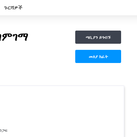
ጉርሻዎች
 ግምገማ
ጣቢያን ይጎብኙ
መለያ ክፈት
ድጋፍ