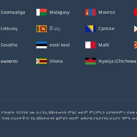
Soomaaliga
Malagasy
Монгол
Lietuvių
සිංහල
Српски
Sesotho
eesti keel
Malti
ဗမာစကာ
Shona
Nyanja (Chichewa
 የግብይት ግንኙነት ነው እና የኢንቨስትመንት ምክር ወይም ምርምርን አያካትትም። ይዘቱ
 ግላዊ ሁኔታዎችን፣ የኢንቨስትመንት ልምድን ወይም ወቅታዊ የፋይናንስ ሁኔታን ግምት ው