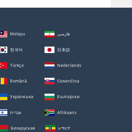
Melayu
فارسی
한국어
日本語
Türkçe
Nederlands
Română
Slovenčina
Українська
Български
עברית
Afrikaans
Беларуская
አማርኛ