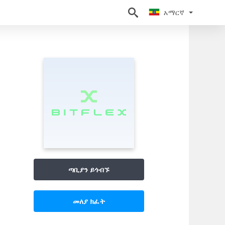
አማርኛ
አማርኛ
ጣቢያን ይጎብኙ
መለያ ክፈት