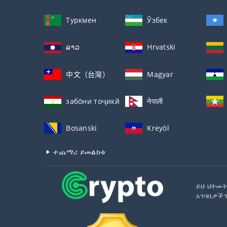
Туркмен
Ўзбек
ລາວ
Hrvatski
中文（台灣）
Magyar
забо́ни тоҷикӣ́
नेपाली
Bosanski
Kreyòl
ተጨማሪ ይመልከቱ
ይህ ህትመት
አንባቢዎችን