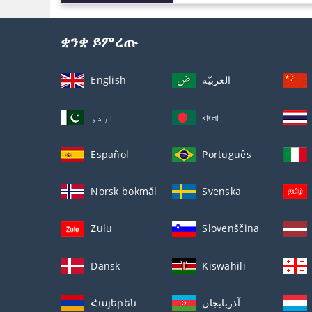
ቋንቋ ይምረጡ
English
العربيّة
اردو
বাংলা
Español
Português
Norsk bokmål
Svenska
Zulu
Slovenščina
Dansk
Kiswahili
Հայերեն
آذربايجان