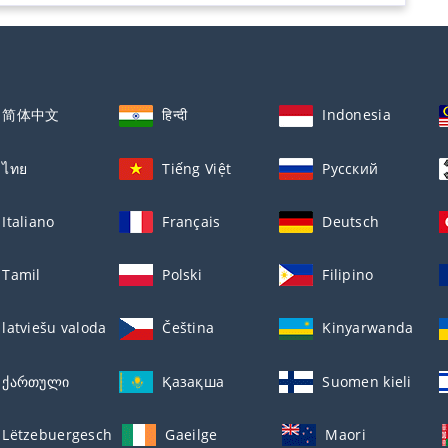
简体中文
हिन्दी
Indonesia
ไทย
Tiếng Việt
Русский
Italiano
Français
Deutsch
Tamil
Polski
Filipino
latviešu valoda
Čeština
Kinyarwanda
ქართული
Қазақша
Suomen kieli
Lëtzebuergesch
Gaeilge
Maori