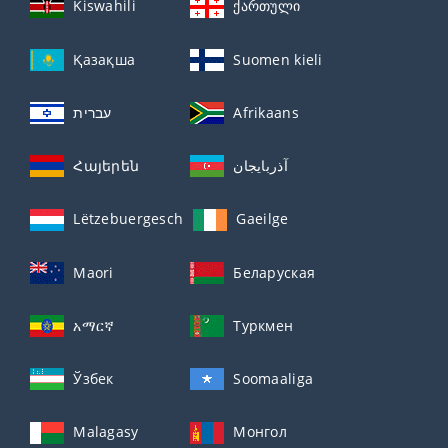
Kiswahili
ქართული
Қазақша
Suomen kieli
עברית
Afrikaans
Հայերեն
آذربايجان
Lëtzebuergesch
Gaeilge
Maori
Беларуская
አማርኛ
Туркмен
Ўзбек
Soomaaliga
Malagasy
Монгол