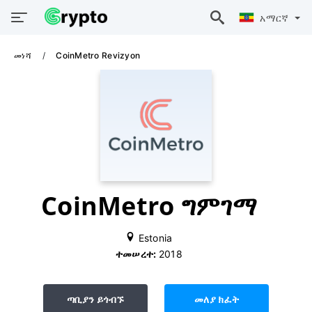
አማርኛ
መነሻ
CoinMetro Revizyon
CoinMetro ግምገማ
Estonia
ተመሠረተ:
2018
ጣቢያን ይጎብኙ
መለያ ክፈት