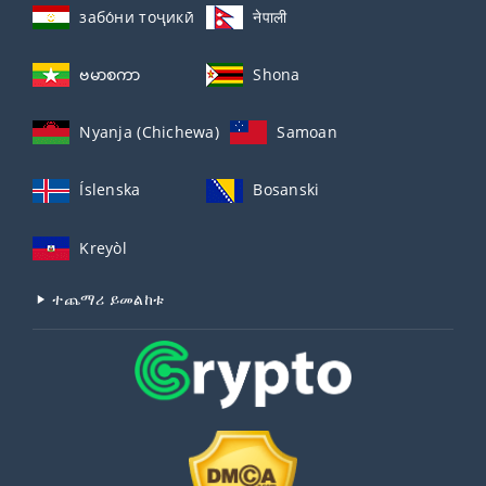
забо́ни тоҷикӣ́
नेपाली
ဗမာစကာ
Shona
Nyanja (Chichewa)
Samoan
Íslenska
Bosanski
Kreyòl
ተጨማሪ ይመልከቱ