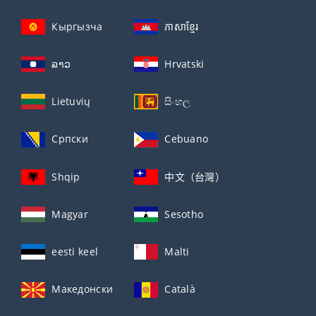
Кыргызча
ភាសាខ្មែរ
ລາວ
Hrvatski
Lietuvių
සිංහල
Српски
Cebuano
Shqip
中文（台灣）
Magyar
Sesotho
eesti keel
Malti
Македонски
Català