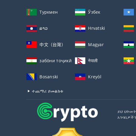
Туркмен
Ўзбек
ລາວ
Hrvatski
中文（台灣）
Magyar
забо́ни тоҷикӣ́
नेपाली
Bosanski
Kreyòl
ተጨማሪ ይመልከቱ
ይህ ህትመት
አንባቢዎችን