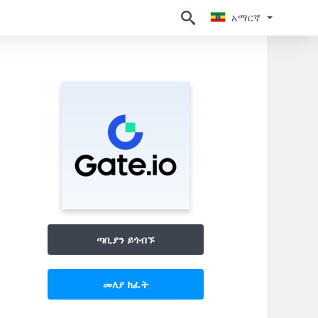
አማርኛ
አማርኛ
ጣቢያን ይጎብኙ
መለያ ክፈት