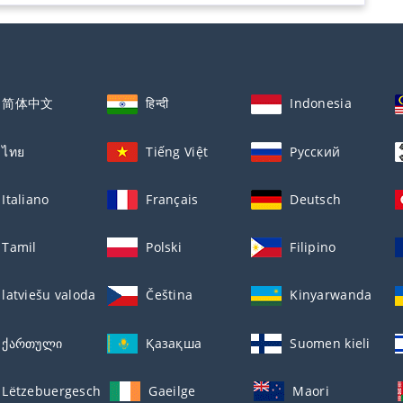
简体中文
हिन्दी
Indonesia
ไทย
Tiếng Việt
Русский
Italiano
Français
Deutsch
Tamil
Polski
Filipino
latviešu valoda
Čeština
Kinyarwanda
ქართული
Қазақша
Suomen kieli
Lëtzebuergesch
Gaeilge
Maori