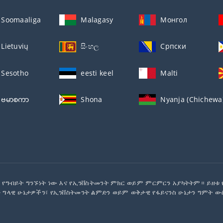
Soomaaliga
Malagasy
Монгол
Lietuvių
සිංහල
Српски
Sesotho
eesti keel
Malti
ဗမာစကာ
Shona
Nyanja (Chichewa
 የግብይት ግንኙነት ነው እና የኢንቨስትመንት ምክር ወይም ምርምርን አያካትትም። ይዘቱ
 ግላዊ ሁኔታዎችን፣ የኢንቨስትመንት ልምድን ወይም ወቅታዊ የፋይናንስ ሁኔታን ግምት ው