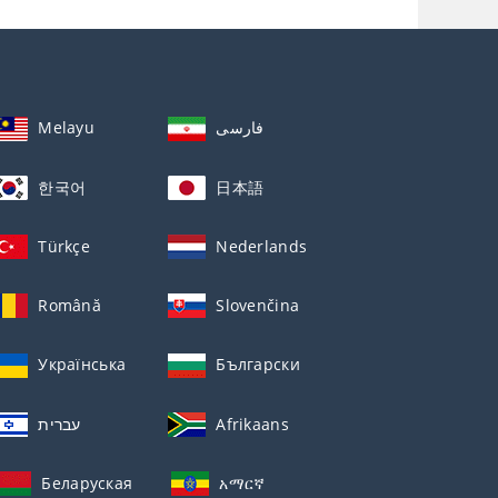
Melayu
فارسی
한국어
日本語
Türkçe
Nederlands
Română
Slovenčina
Українська
Български
עברית
Afrikaans
Беларуская
አማርኛ