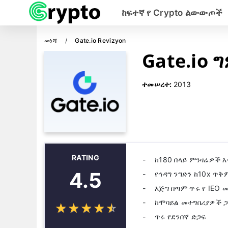
ከፍተኛ የ Crypto ልውውጦች
መነሻ
Gate.io Revizyon
Gate.io 
ተመሠረተ:
2013
RATING
ከ180 በላይ ምንዛሬዎች 
4.5
የኅዳግ ንግድን ከ10x ጥቅ
እጅግ በጣም ጥሩ የ IEO 
ከሞባይል መተግበሪያዎች 
☆
★
☆
★
☆
★
☆
★
☆
★
ጥሩ የደንበኛ ድጋፍ