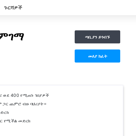
ጉርሻዎች
ግምገማ
ጣቢያን ይጎብኙ
መለያ ክፈት
እና ወደ 400 የሚጠጉ ገበያዎች
ም ጋር ጨምሮ ብዙ ባህሪያት።
መድረክ
ጋር የሚችል መድረክ