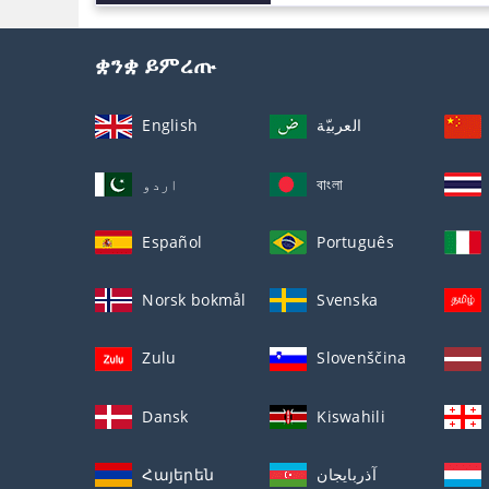
ቋንቋ ይምረጡ
English
العربيّة
اردو
বাংলা
Español
Português
Norsk bokmål
Svenska
Zulu
Slovenščina
Dansk
Kiswahili
Հայերեն
آذربايجان