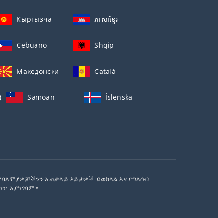
Кыргызча
ភាសាខ្មែរ
Cebuano
Shqip
Македонски
Català
)
Samoan
Íslenska
 የባለሞያዎቻችንን አጠቃላይ እይታዎች ይወክላል እና የግለሰብ
ስጥ አያስገባም።