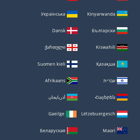
Українська
Kinyarwanda
Dansk
Български
ქართული
Kiswahili
Suomen kieli
Қазақша
עברית
Afrikaans
Հայերեն
آذربايجان
Gaeilge
Lëtzebuergesch
Беларуская
Maori