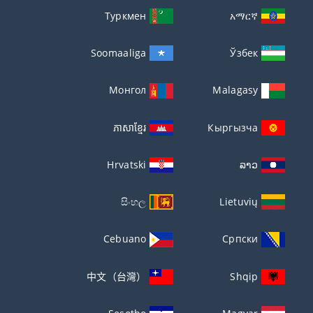
Туркмен
አማርኛ
Soomaaliga
Ўзбек
Монгол
Malagasy
ភាសាខ្មែរ
Кыргызча
Hrvatski
ລາວ
සිංහල
Lietuvių
Cebuano
Српски
中文（台灣）
Shqip