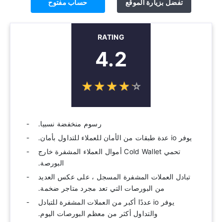
تفضل بزيارة الموقع
حساب مفتوح
RATING
4.2
☆
★
☆
★
☆
★
☆
★
☆
★
رسوم منخفضة نسبيا.
يوفر io عدة طبقات من الأمان للعملاء للتداول بأمان.
تحمي Cold Wallet أموال العملاء المشفرة خارج
البورصة.
تبادل العملات المشفرة المسجل ، على عكس العديد
من البورصات التي تعد مجرد متاجر ضخمة.
يوفر io عددًا أكبر من العملات المشفرة للتبادل
والتداول أكثر من معظم البورصات اليوم.