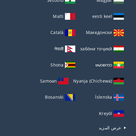
Sesotho
Magyar
Malti
eesti keel
Català
Македонски
नेपाली
забо́ни тоҷикӣ́
Shona
ဗမာစကာ
Samoan
Nyanja (Chichewa)
Bosanski
Íslenska
Kreyòl
عرض المزيد