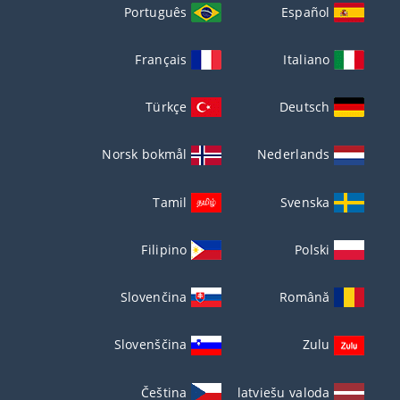
Português
Español
Français
Italiano
Türkçe
Deutsch
Norsk bokmål
Nederlands
Tamil
Svenska
Filipino
Polski
Slovenčina
Română
Slovenščina
Zulu
Čeština
latviešu valoda