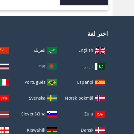
اختر لغة
English
العربيّة
اردو
বাংলা
Português
Español
Svenska
Norsk bokmål
Slovenščina
Zulu
Kiswahili
Dansk