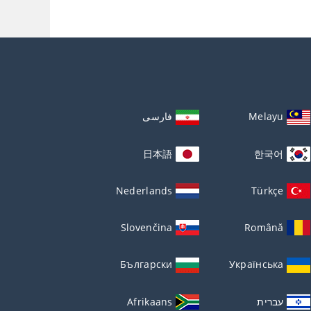
Melayu
فارسی
日本語
한국어
Nederlands
Türkçe
Slovenčina
Română
Български
Українська
עברית
Afrikaans