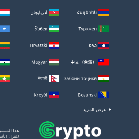
Հայերեն
آذربايجان
Ўзбек
Туркмен
Hrvatski
ລາວ
Magyar
中文（台灣）
नेपाली
забо́ни тоҷикӣ́
Kreyòl
Bosanski
عرض المزيد
هذا المنشور
للقراء الأف