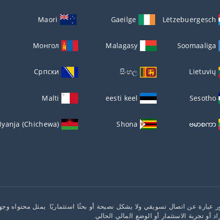
Maori
Gaeilge
Lëtzebuergesch
Монгол
Malagasy
Soomaaliga
Српски
සිංහල
Lietuvių
Malti
eesti keel
Sesotho
yanja (Chichewa)
Shona
ဗမာစကာ
 عبارة عن اتصال تسويقي ولا يشكل نصيحة أو بحثًا استثماريًا. يمثل محتواه وجها
راد أو تجربة الاستثمار أو الوضع المالي الحالي.