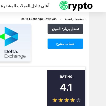
أعلى تبادل العملات المشفرة
الصفحة الرئيسية
Delta Exchange Revizyon
تفضل بزيارة الموقع
حساب مفتوح
RATING
4.1
☆
★
☆
★
☆
★
☆
★
☆
★