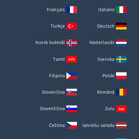
Français
Italiano
Türkçe
Deutsch
Norsk bokmål
Nederlands
Tamil
Svenska
Filipino
Polski
Slovenčina
Română
Slovenščina
Zulu
Čeština
latviešu valoda