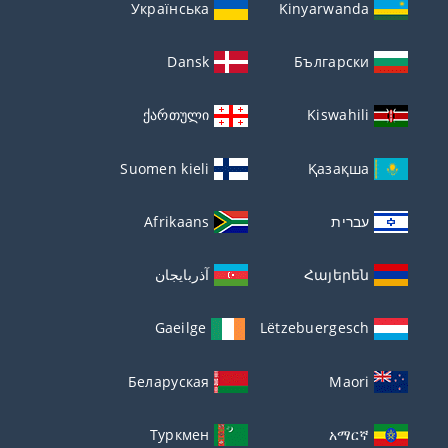
Українська
Kinyarwanda
Dansk
Български
ქართული
Kiswahili
Suomen kieli
Қазақша
עברית
Afrikaans
Հայերեն
آذربايجان
Gaeilge
Lëtzebuergesch
Беларуская
Maori
Туркмен
አማርኛ