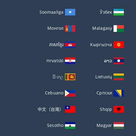
Soomaaliga
Ўзбек
Монгол
Malagasy
ភាសាខ្មែរ
Кыргызча
Hrvatski
ລາວ
සිංහල
Lietuvių
Cebuano
Српски
中文（台灣）
Shqip
Sesotho
Magyar