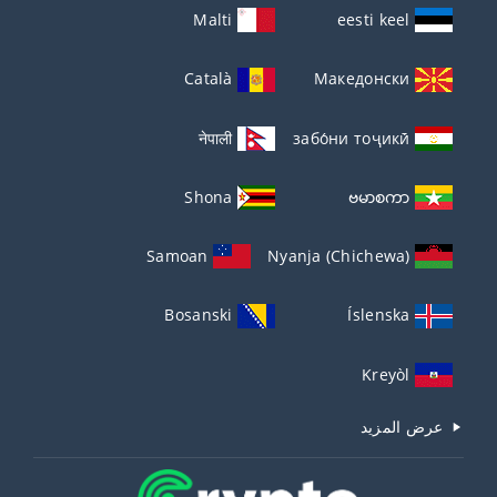
Malti
eesti keel
Català
Македонски
नेपाली
забо́ни тоҷикӣ́
Shona
ဗမာစကာ
Samoan
Nyanja (Chichewa)
Bosanski
Íslenska
Kreyòl
عرض المزيد