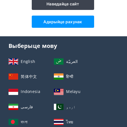
Наведайце сайт
Адкрыйце рахунак
Выберыце мову
English
العربيّة
简体中文
हिन्दी
Indonesia
Melayu
اردو
فارسی
বাংলা
ไทย