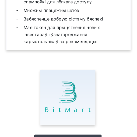
спампоўкі для лёгкага доступу
Множны плацежны шлюз
Забяспечце добрую сістэму бяспекі
Мае токен для прыцягнення новых
інвестараў і ўзнагароджання
карыстальнікаў за рэкамендацыі