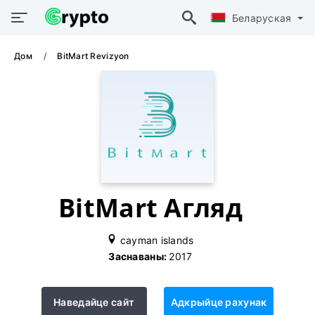
Беларуская
Дом
BitMart Revizyon
BitMart Агляд
cayman islands
Заснаваны:
2017
Наведайце сайт
Адкрыйце рахунак