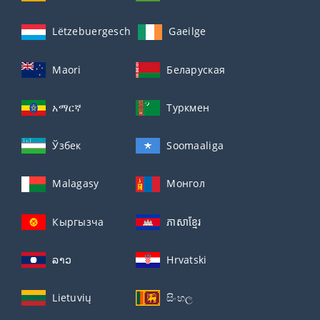
Lëtzebuergesch
Gaeilge
Maori
Беларуская
አማርኛ
Туркмен
Ўзбек
Soomaaliga
Malagasy
Монгол
Кыргызча
ភាសាខ្មែរ
ລາວ
Hrvatski
Lietuvių
සිංහල