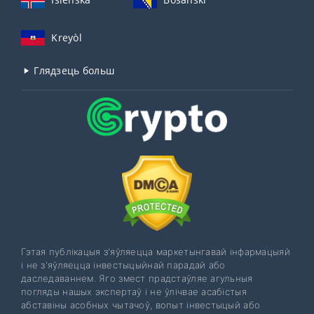
Kreyòl
Глядзець больш
Гэтая публікацыя з'яўляецца маркетынгавай інфармацыяй
і не з'яўляецца інвестыцыйнай парадай або
даследаваннем. Яго змест прадстаўляе агульныя
погляды нашых экспертаў і не ўлічвае асабістыя
абставіны асобных чытачоў, вопыт інвестыцый або