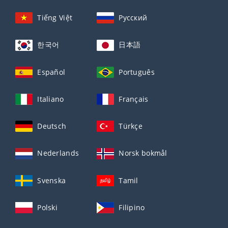
Tiếng Việt
Русский
한국어
日本語
Español
Português
Italiano
Français
Deutsch
Türkçe
Nederlands
Norsk bokmål
Svenska
Tamil
Polski
Filipino