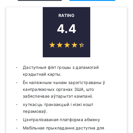
RATING
4.4
☆
★
☆
★
☆
★
☆
★
☆
★
Даступныя фіят грошы з дапамогай
крэдытнай карты.
Ён належным чынам зарэгістраваны ў
кантралюючых органах ЗША, што
забяспечвае аўтарытэт кампаніі.
хуткасць транзакцый і нізкі кошт
перамоваў.
Цэнтралізаваная платформа абмену
Мабільнае прыкладанне даступна для