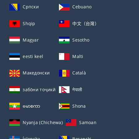
Српски
Cebuano
Shqip
中文（台灣）
Magyar
Sesotho
eesti keel
Malti
Македонски
Català
забо́ни тоҷикӣ́
नेपाली
ဗမာစကာ
Shona
Nyanja (Chichewa)
Samoan
Íslenska
Bosanski