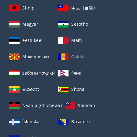
Shqip
中文（台灣）
Magyar
Sesotho
eesti keel
Malti
Македонски
Català
забо́ни тоҷикӣ́
नेपाली
ဗမာစကာ
Shona
Nyanja (Chichewa)
Samoan
Íslenska
Bosanski