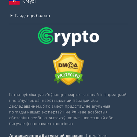
Kreyòl
Глядзець больш
Гэтая публікацыя з'яўляецца маркетынгавай інфармацыяй
і не з'яўляецца інвестыцыйнай парадай або
даследаваннем. Яго змест прадстаўляе агульныя
погляды нашых экспертаў і не ўлічвае асабістыя
абставіны асобных чытачоў, вопыт інвестыцый або
бягучае фінансавае становішча.
Апавяшчэнне аб агульнай рызыцы
: Гандлёвыя