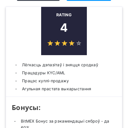
RATING
4
☆
★
☆
★
☆
★
☆
★
☆
★
Лёгкасць дэпазітаў і зняцця сродкаў
Працэдуры KYC/AML
Працэс куплі-продажу
Агульная прастата выкарыстання
Бонусы:
BitMEX Бонус за рэкамендацыі сяброў - да
60%