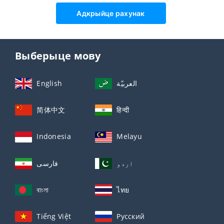
Адкрыйце рахунак
Выберыце мову
English
العربيّة
简体中文
हिन्दी
Indonesia
Melayu
اردو
فارسی
বাংলা
ไทย
Tiếng Việt
Русский