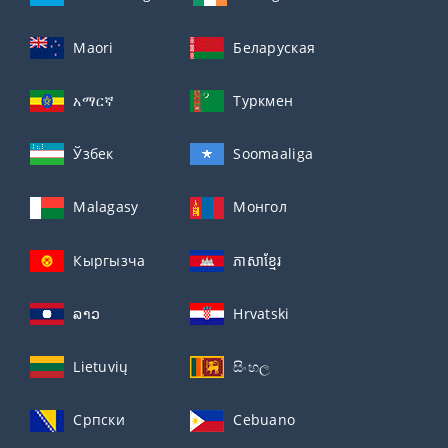
Maori
Беларуская
አማርኛ
Туркмен
Ўзбек
Soomaaliga
Malagasy
Монгол
Кыргызча
ភាសាខ្មែរ
ລາວ
Hrvatski
Lietuvių
සිංහල
Српски
Cebuano