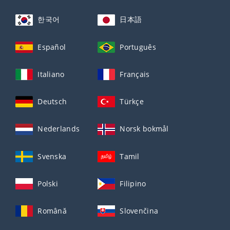
한국어
日本語
Español
Português
Italiano
Français
Deutsch
Türkçe
Nederlands
Norsk bokmål
Svenska
Tamil
Polski
Filipino
Română
Slovenčina