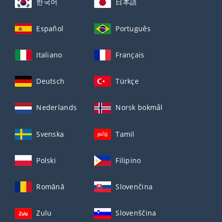
한국어
日本語
Español
Português
Italiano
Français
Deutsch
Türkçe
Nederlands
Norsk bokmål
Svenska
Tamil
Polski
Filipino
Română
Slovenčina
Zulu
Slovenščina