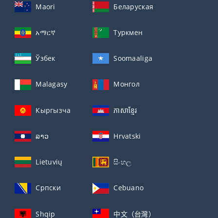
Maori
Беларуская
አማርኛ
Туркмен
Ўзбек
Soomaaliga
Malagasy
Монгол
Кыргызча
ភាសាខ្មែរ
ລາວ
Hrvatski
Lietuvių
සිංහල
Српски
Cebuano
Shqip
中文（台灣）