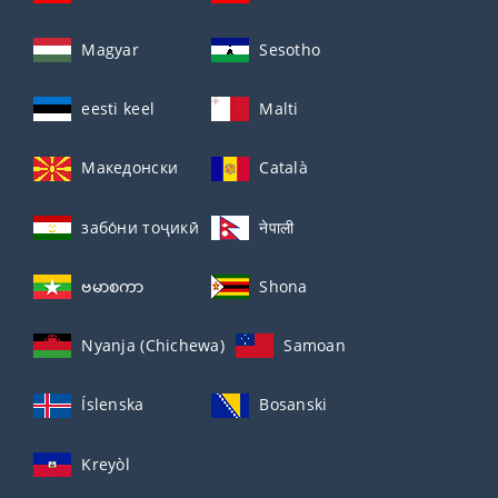
Magyar
Sesotho
eesti keel
Malti
Македонски
Català
забо́ни тоҷикӣ́
नेपाली
ဗမာစကာ
Shona
Nyanja (Chichewa)
Samoan
Íslenska
Bosanski
Kreyòl