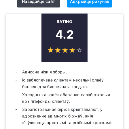
Наведайце сайт
Адкрыйце рахунак
RATING
4.2
☆
★
☆
★
☆
★
☆
★
☆
★
Адносна нізкія зборы.
io забяспечвае кліентам некалькі слаёў
бяспекі для бяспечнага гандлю.
Халодны кашалёк абараняе пазабіржавыя
крыптафонды кліентаў.
Зарэгістраваная біржа крыптавалют, у
адрозненне ад многіх біржаў, якія
з'яўляюцца простымі гандлёвымі кропкамі.