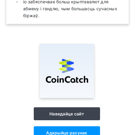
io забяспечвае больш крыптавалют для
абмену і гандлю, чым большасць сучасных
біржаў.
Наведайце сайт
Адкрыйце рахунак