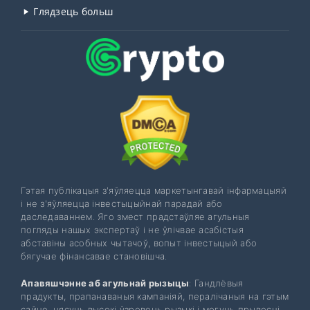
Глядзець больш
Гэтая публікацыя з'яўляецца маркетынгавай інфармацыяй
і не з'яўляецца інвестыцыйнай парадай або
даследаваннем. Яго змест прадстаўляе агульныя
погляды нашых экспертаў і не ўлічвае асабістыя
абставіны асобных чытачоў, вопыт інвестыцый або
бягучае фінансавае становішча.
Апавяшчэнне аб агульнай рызыцы
: Гандлёвыя
прадукты, прапанаваныя кампаніяй, пералічаныя на гэтым
сайце, нясуць высокі ўзровень рызыкі і могуць прывесці