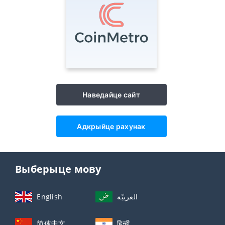
Наведайце сайт
Адкрыйце рахунак
Выберыце мову
English
العربيّة
简体中文
हिन्दी