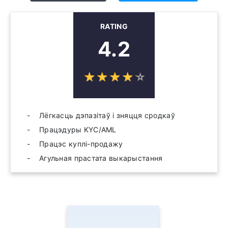
RATING
4.2
☆
★
☆
★
☆
★
☆
★
☆
★
Лёгкасць дэпазітаў і зняцця сродкаў
Працэдуры KYC/AML
Працэс куплі-продажу
Агульная прастата выкарыстання