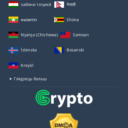
забо́ни тоҷикӣ́
नेपाली
ဗမာစကာ
Shona
Nyanja (Chichewa)
Samoan
Íslenska
Bosanski
Kreyòl
Глядзець больш