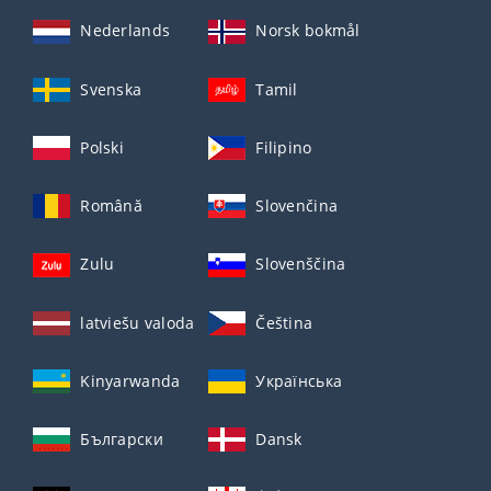
Nederlands
Norsk bokmål
Svenska
Tamil
Polski
Filipino
Română
Slovenčina
Zulu
Slovenščina
latviešu valoda
Čeština
Kinyarwanda
Українська
Български
Dansk