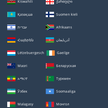
Kiswahili
ქართული
Қазақша
Suomen kieli
עברית
Afrikaans
Հայերեն
آذربايجان
Lëtzebuergesch
Gaeilge
Maori
Беларуская
አማርኛ
Туркмен
Ўзбек
Soomaaliga
Malagasy
Монгол