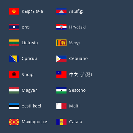
Кыргызча
ភាសាខ្មែរ
ລາວ
Hrvatski
Lietuvių
සිංහල
Српски
Cebuano
Shqip
中文（台灣）
Magyar
Sesotho
eesti keel
Malti
Македонски
Català