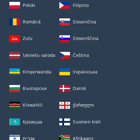
Polski
Filipino
Română
Slovenčina
Zulu
Slovenščina
latviešu valoda
Čeština
Kinyarwanda
Українська
Български
Dansk
Kiswahili
ქართული
Қазақша
Suomen kieli
עברית
Afrikaans