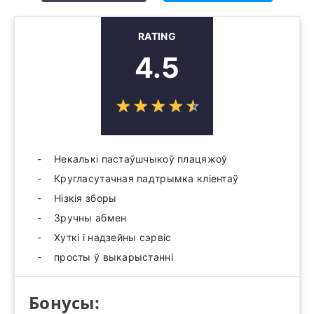
RATING
4.5
☆
★
☆
★
☆
★
☆
★
☆
★
Некалькі пастаўшчыкоў плацяжоў
Кругласутачная падтрымка кліентаў
Нізкія зборы
Зручны абмен
Хуткі і надзейны сэрвіс
просты ў выкарыстанні
Бонусы: