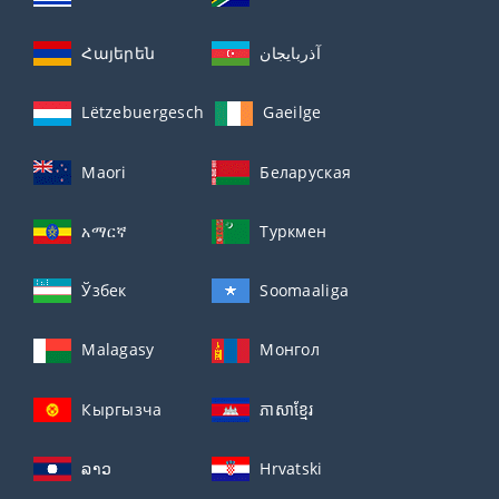
Հայերեն
آذربايجان
Lëtzebuergesch
Gaeilge
Maori
Беларуская
አማርኛ
Туркмен
Ўзбек
Soomaaliga
Malagasy
Монгол
Кыргызча
ភាសាខ្មែរ
ລາວ
Hrvatski