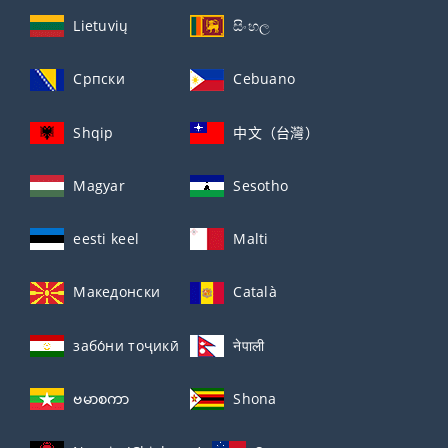
Lietuvių
සිංහල
Српски
Cebuano
Shqip
中文（台灣）
Magyar
Sesotho
eesti keel
Malti
Македонски
Català
забо́ни тоҷикӣ́
नेपाली
ဗမာစကာ
Shona