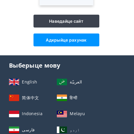
Наведайце сайт
Адкрыйце рахунак
Выберыце мову
English
العربيّة
简体中文
हिन्दी
Indonesia
Melayu
اردو
فارسی