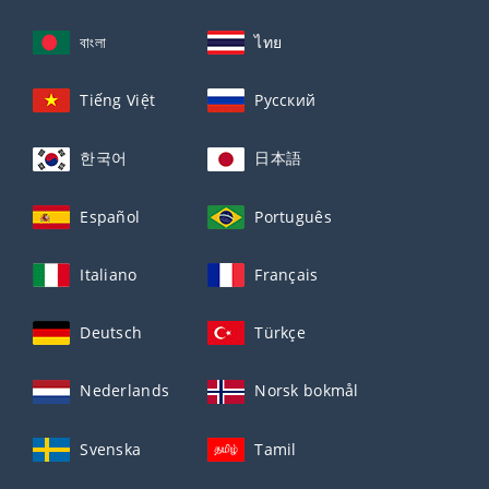
বাংলা
ไทย
Tiếng Việt
Русский
한국어
日本語
Español
Português
Italiano
Français
Deutsch
Türkçe
Nederlands
Norsk bokmål
Svenska
Tamil