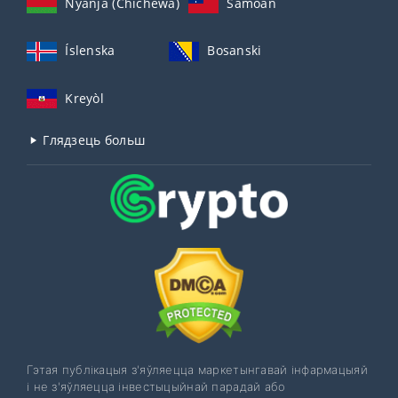
Nyanja (Chichewa)
Samoan
Íslenska
Bosanski
Kreyòl
Глядзець больш
Гэтая публікацыя з'яўляецца маркетынгавай інфармацыяй
і не з'яўляецца інвестыцыйнай парадай або