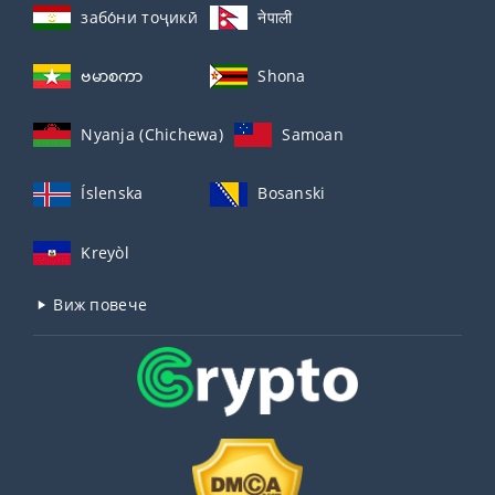
забо́ни тоҷикӣ́
नेपाली
ဗမာစကာ
Shona
Nyanja (Chichewa)
Samoan
Íslenska
Bosanski
Kreyòl
Виж повече