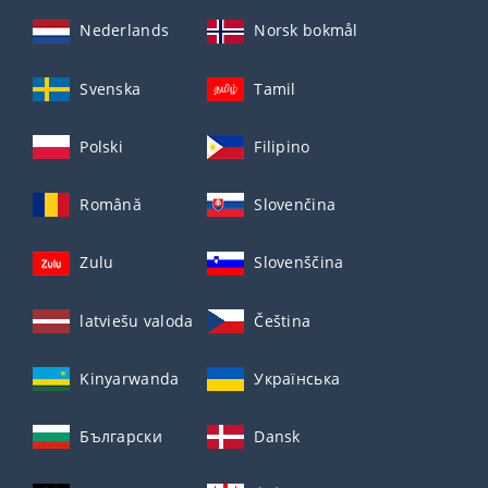
Nederlands
Norsk bokmål
Svenska
Tamil
Polski
Filipino
Română
Slovenčina
Zulu
Slovenščina
latviešu valoda
Čeština
Kinyarwanda
Українська
Български
Dansk