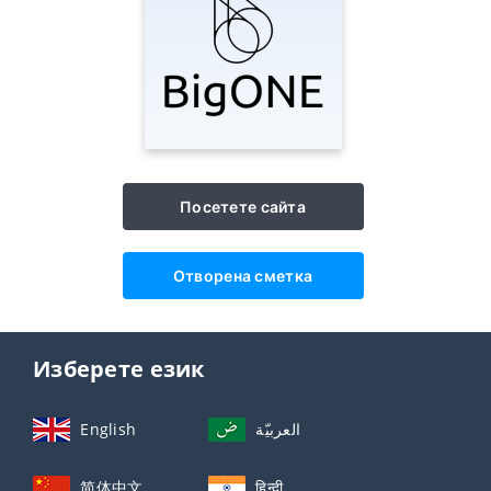
Посетете сайта
Отворена сметка
Изберете език
English
العربيّة
简体中文
हिन्दी