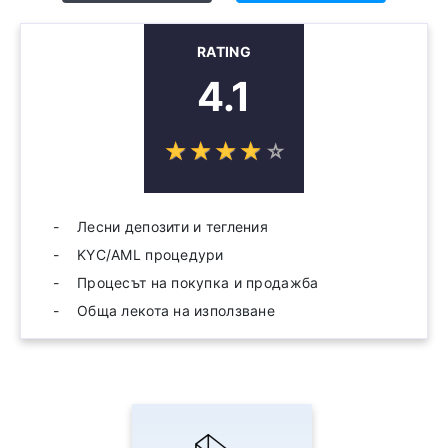
RATING
4.1
☆
★
☆
★
☆
★
☆
★
☆
★
Лесни депозити и тегления
KYC/AML процедури
Процесът на покупка и продажба
Обща лекота на използване