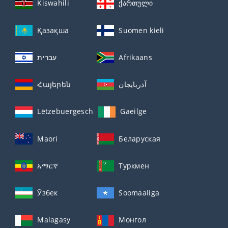
Kiswahili
ქართული
Қазақша
Suomen kieli
עברית
Afrikaans
Հայերեն
آذربايجان
Lëtzebuergesch
Gaeilge
Maori
Беларуская
አማርኛ
Туркмен
Ўзбек
Soomaaliga
Malagasy
Монгол