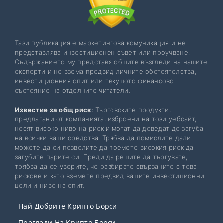
Тази публикация е маркетингова комуникация и не
представлява инвестиционен съвет или проучване.
Съдържанието му представя общите възгледи на нашите
експерти и не взема предвид личните обстоятелства,
инвестиционния опит или текущото финансово
състояние на отделните читатели.
Известие за общ риск
: Търговските продукти,
предлагани от компанията, изброени на този уебсайт,
носят високо ниво на риск и могат да доведат до загуба
на всички ваши средства. Трябва да помислите дали
можете да си позволите да поемете високия риск да
загубите парите си. Преди да решите да търгувате,
трябва да се уверите, че разбирате свързаните с това
рискове и като вземете предвид вашите инвестиционни
цели и ниво на опит.
Най-Добрите Крипто Борси
Прегледи На Крипто Борси