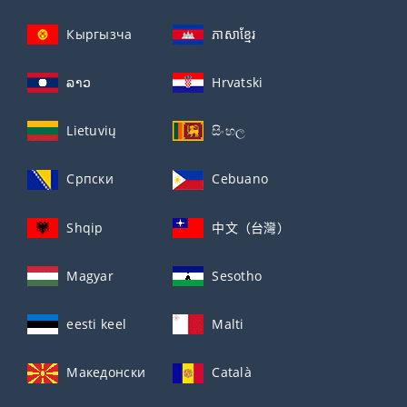
Кыргызча
ភាសាខ្មែរ
ລາວ
Hrvatski
Lietuvių
සිංහල
Српски
Cebuano
Shqip
中文（台灣）
Magyar
Sesotho
eesti keel
Malti
Македонски
Català