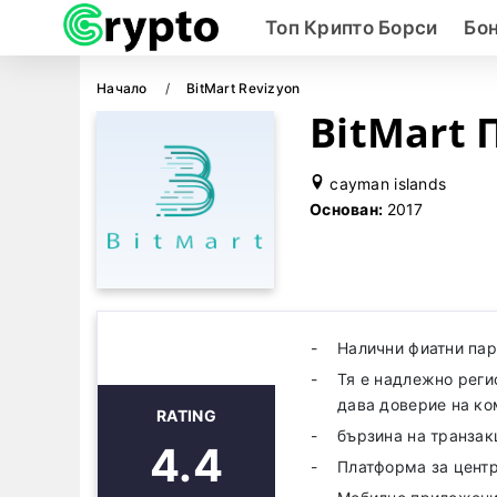
Топ Крипто Борси
Бо
Начало
BitMart Revizyon
BitMart 
cayman islands
Основан:
2017
Налични фиатни пар
Тя е надлежно реги
дава доверие на ко
RATING
бързина на транзак
4.4
Платформа за цент