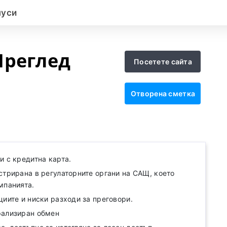
нуси
Преглед
Посетете сайта
Отворена сметка
и с кредитна карта.
стрирана в регулаторните органи на САЩ, което
мпанията.
циите и ниски разходи за преговори.
рализиран обмен