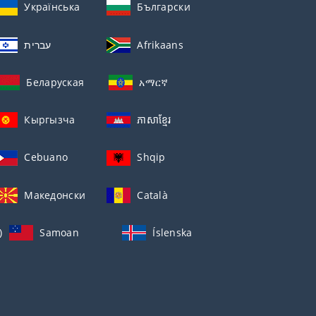
Українська
Български
עברית
Afrikaans
Беларуская
አማርኛ
Кыргызча
ភាសាខ្មែរ
Cebuano
Shqip
Македонски
Català
)
Samoan
Íslenska