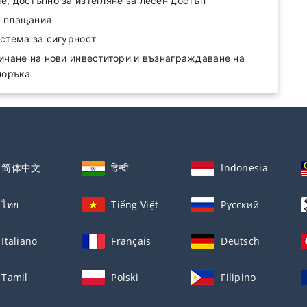
, достъпно за изтегляне за лесен достъп
 плащания
стема за сигурност
ичане на нови инвеститори и възнаграждаване на
поръка
简体中文
हिन्दी
Indonesia
ไทย
Tiếng Việt
Русский
Italiano
Français
Deutsch
Tamil
Polski
Filipino