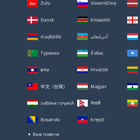
Zulu
Slovenščina
Dansk
Kiswahili
Հայերեն
آذربايجان
Туркмен
Ўзбек
ລາວ
Hrvatski
中文（台灣）
Magyar
забо́ни тоҷикӣ́
नेपाली
Bosanski
Kreyòl
Виж повече