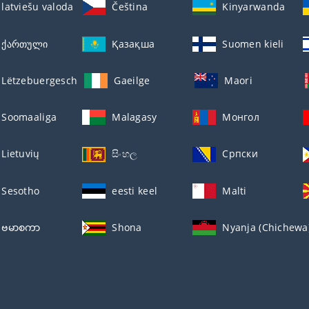
latviešu valoda
Čeština
Kinyarwanda
ქართული
Қазақша
Suomen kieli
Lëtzebuergesch
Gaeilge
Maori
Soomaaliga
Malagasy
Монгол
Lietuvių
සිංහල
Српски
Sesotho
eesti keel
Malti
ဗမာစကာ
Shona
Nyanja (Chichewa