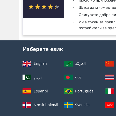
Мобилно приложение
☆
★
☆
★
☆
★
☆
★
☆
★
Шлюз за множество
Осигурете добра си
Има токен за привл
потребители за пре
Изберете език
English
العربيّة
اردو
বাংলা
Español
Português
Norsk bokmål
Svenska