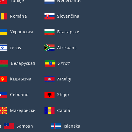
Türkçe
Nederlands
Română
Slovenčina
Українська
Български
עברית
Afrikaans
Беларуская
አማርኛ
Кыргызча
ភាសាខ្មែរ
Cebuano
Shqip
Македонски
Català
)
Samoan
Íslenska