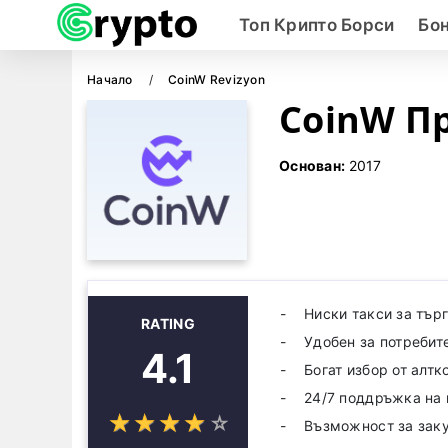
Топ Крипто Борси
Бо
Начало
CoinW Revizyon
CoinW П
Основан:
2017
Ниски такси за търг
RATING
Удобен за потребит
4.1
Богат избор от алтк
24/7 поддръжка на 
☆
★
☆
★
☆
★
☆
★
☆
★
Възможност за заку