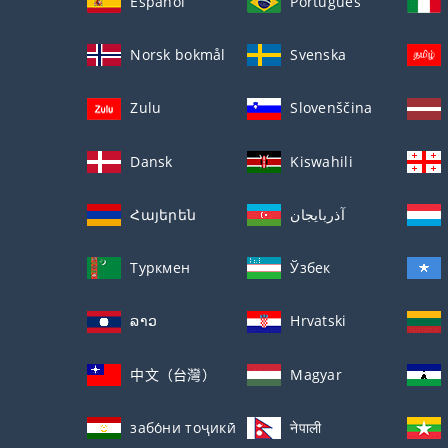
Español
Português
Norsk bokmål
Svenska
Zulu
Slovenščina
Dansk
Kiswahili
Հայերեն
آذربايجان
Туркмен
Ўзбек
ລາວ
Hrvatski
中文（台灣）
Magyar
забо́ни тоҷикӣ́
नेपाली