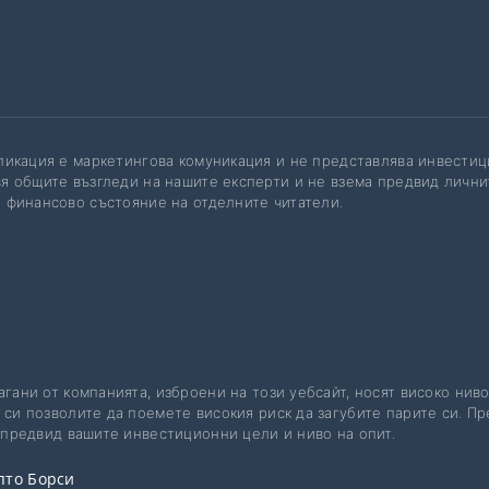
ликация е маркетингова комуникация и не представлява инвести
я общите възгледи на нашите експерти и не взема предвид лични
 финансово състояние на отделните читатели.
агани от компанията, изброени на този уебсайт, носят високо ниво
си позволите да поемете високия риск да загубите парите си. Пре
е предвид вашите инвестиционни цели и ниво на опит.
пто Борси