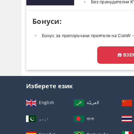
Без принудителни 
Бонуси:
Бонус за препоръчани приятели на CoinW 
ВЗЕ
Изберете език
English
العربيّة
اردو
বাংলা