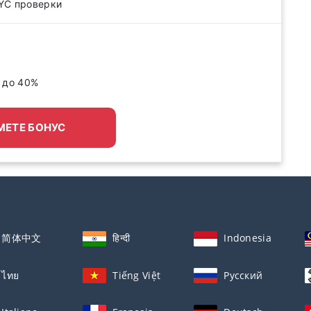
KYC проверки
- до 40%
МЕТЕ БОНУС
简体中文
हिन्दी
Indonesia
ไทย
Tiếng Việt
Русский