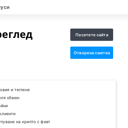
нуси
реглед
Посетете сайта
Отворена сметка
овия и теглене
еля обмен
ойни
клиенти
пуване на крипто с фиат