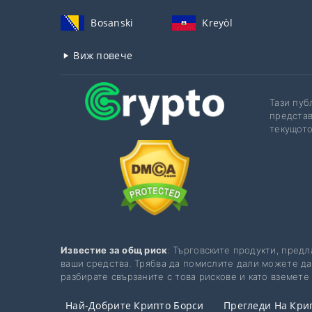
Bosanski
Kreyòl
Виж повече
Тази пуб
представ
текущото
Известие за общ риск
: Търговските продукти, предл
ваши средства. Трябва да помислите дали можете да 
разбирате свързаните с това рискове и като вземет
Най-Добрите Крипто Борси
Прегледи На Кри