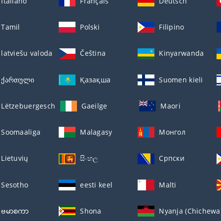
Italiano
Français
Deutsch
Tamil
Polski
Filipino
latviešu valoda
Čeština
Kinyarwanda
ქართული
Қазақша
Suomen kieli
Lëtzebuergesch
Gaeilge
Maori
Soomaaliga
Malagasy
Монгол
Lietuvių
සිංහල
Српски
Sesotho
eesti keel
Malti
ဗမာစကာ
Shona
Nyanja (Chichewa