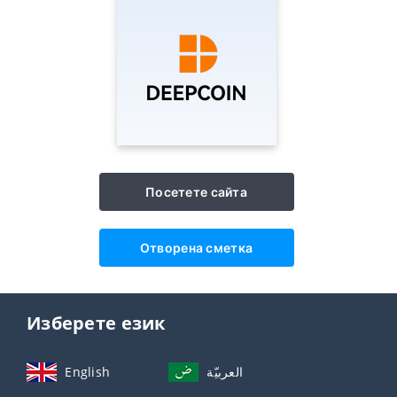
Посетете сайта
Отворена сметка
Изберете език
English
العربيّة