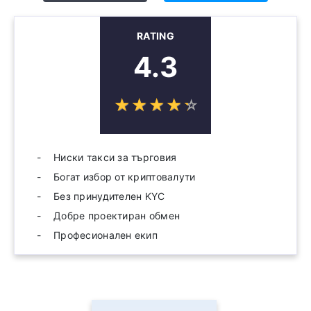
RATING
4.3
☆
★
☆
★
☆
★
☆
★
☆
★
Ниски такси за търговия
Богат избор от криптовалути
Без принудителен KYC
Добре проектиран обмен
Професионален екип