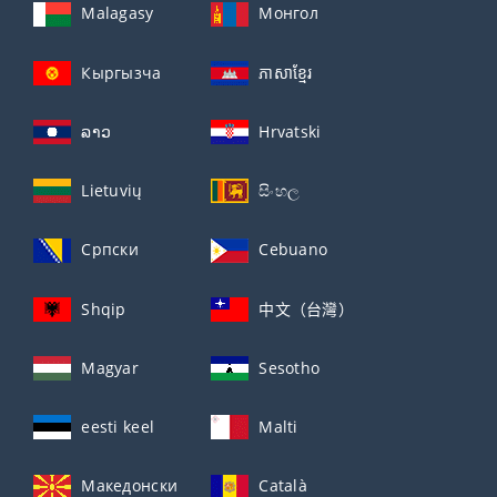
Malagasy
Монгол
Кыргызча
ភាសាខ្មែរ
ລາວ
Hrvatski
Lietuvių
සිංහල
Српски
Cebuano
Shqip
中文（台灣）
Magyar
Sesotho
eesti keel
Malti
Македонски
Català