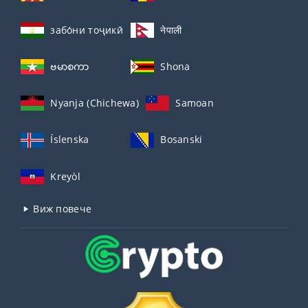
забо́ни тоҷикӣ́
नेपाली
ဗမာစကာ
Shona
Nyanja (Chichewa)
Samoan
Íslenska
Bosanski
Kreyòl
Виж повече