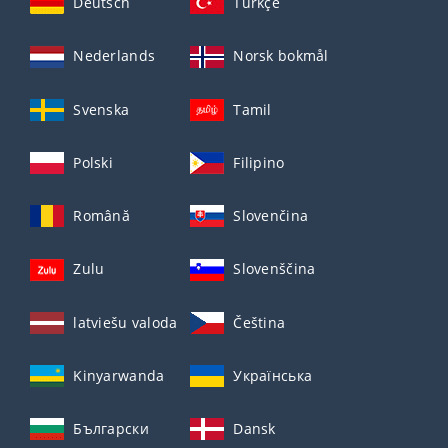
Deutsch
Türkçe
Nederlands
Norsk bokmål
Svenska
Tamil
Polski
Filipino
Română
Slovenčina
Zulu
Slovenščina
latviešu valoda
Čeština
Kinyarwanda
Українська
Български
Dansk