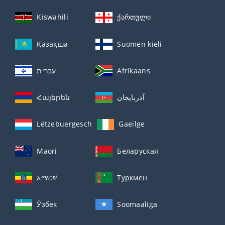
Kiswahili
ქართული
Қазақша
Suomen kieli
עברית
Afrikaans
Հայերեն
آذربايجان
Lëtzebuergesch
Gaeilge
Maori
Беларуская
አማርኛ
Туркмен
Ўзбек
Soomaaliga