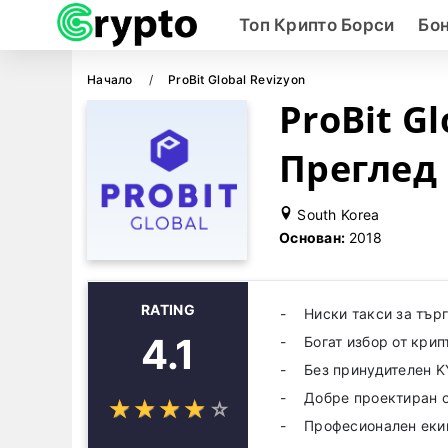
Топ Крипто Борси
Бо
Начало
ProBit Global Revizyon
ProBit Gl
Преглед
South Korea
Основан:
2018
RATING
Ниски такси за тър
4.1
Богат избор от крип
Без принудителен 
Добре проектиран 
☆
★
☆
★
☆
★
☆
★
☆
★
Професионален еки