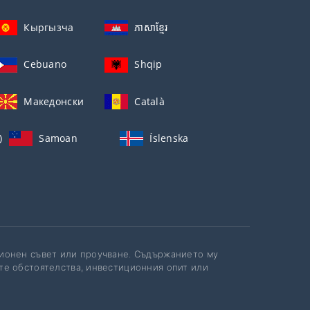
Кыргызча
ភាសាខ្មែរ
Cebuano
Shqip
Македонски
Català
)
Samoan
Íslenska
ционен съвет или проучване. Съдържанието му
те обстоятелства, инвестиционния опит или