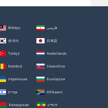
Melayu
فارسی
한국어
日本語
Türkçe
Nederlands
Română
Slovenčina
Українська
Български
עברית
Afrikaans
Беларуская
አማርኛ