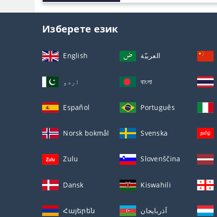
Изберете език
English
العربيّة
اردو
বাংলা
Español
Português
Norsk bokmål
Svenska
Zulu
Slovenščina
Dansk
Kiswahili
Հայերեն
آذربايجان