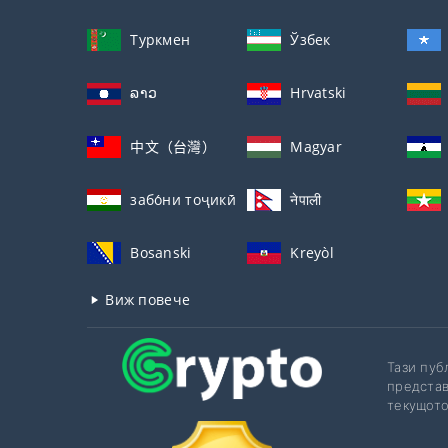
Туркмен
Ўзбек
ລາວ
Hrvatski
中文（台灣）
Magyar
забо́ни тоҷикӣ́
नेपाली
Bosanski
Kreyòl
Виж повече
Тази пуб
представ
текущото