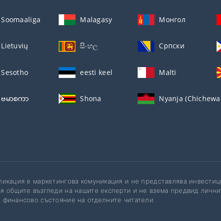
Soomaaliga
Malagasy
Монгол
Lietuvių
සිංහල
Српски
Sesotho
eesti keel
Malti
ဗမာစကာ
Shona
Nyanja (Chichewa
ликация е маркетингова комуникация и не представлява инвести
я общите възгледи на нашите експерти и не взема предвид лични
 финансово състояние на отделните читатели.