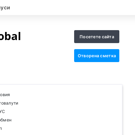
нуси
obal
Посетете сайта
Отворена сметка
говия
товалути
KYC
обмен
п