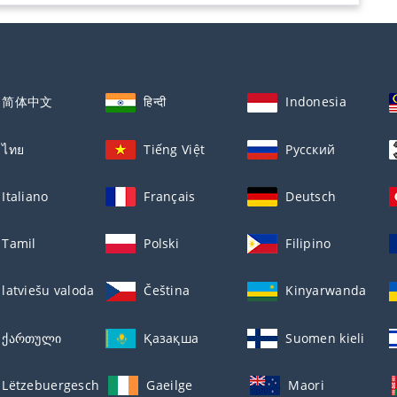
简体中文
हिन्दी
Indonesia
ไทย
Tiếng Việt
Русский
Italiano
Français
Deutsch
Tamil
Polski
Filipino
latviešu valoda
Čeština
Kinyarwanda
ქართული
Қазақша
Suomen kieli
Lëtzebuergesch
Gaeilge
Maori