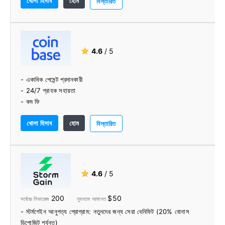
খোলা হিসাব
হোম
বিস্তারিত
★
4.6
/ 5
- একাধিক পেমেন্ট প্রদানকারী
- 24/7 গ্রাহক সহায়তা
- কম ফি
- ব্যবহারকারী-বান্ধব বিনিময়
খোলা হিসাব
হোম
- দ্রুত এবং বিশ্বস্ত সেবা
বিস্তারিত
- ব্যবহার করা সহজ
★
4.6
/ 5
200
$50
সর্বোচ্চ লিভারেজ
ন্যূনতম আমানত
- স্টর্মগেইন আনুগত্য প্রোগ্রাম: নতুনদের জন্য সেরা বেনিফিট (20% বোনাস
ডিপোজিট পর্যন্ত)