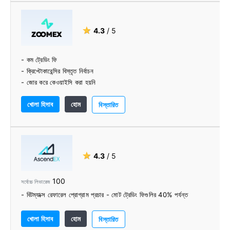
★
4.3
/ 5
- কম ট্রেডিং ফি
- ক্রিপ্টোকারেন্সির বিস্তৃত নির্বাচন
- জোর করে কেওয়াইসি করা হয়নি
- ভাল-পরিকল্পিত বিনিময়
খোলা হিসাব
হোম
- পেশাদার দল
বিস্তারিত
★
4.3
/ 5
100
সর্বোচ্চ লিভারেজ
- বিটম্যাক্স রেফারেল প্রোগ্রাম প্রচার - মোট ট্রেডিং ফিগুলির 40% পর্যন্ত
খোলা হিসাব
হোম
বিস্তারিত