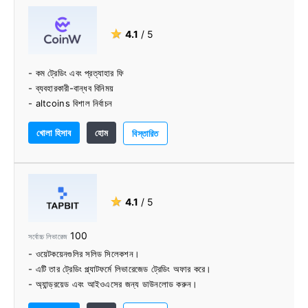
★
4.1
/ 5
- কম ট্রেডিং এবং প্রত্যাহার ফি
- ব্যবহারকারী-বান্ধব বিনিময়
- altcoins বিশাল নির্বাচন
- 24/7 গ্রাহক সহায়তা
খোলা হিসাব
হোম
- ফিয়াট দিয়ে ক্রিপ্টো কেনার ক্ষমতা
বিস্তারিত
- জোর করে KYC চেক করা হয়নি
★
4.1
/ 5
100
সর্বোচ্চ লিভারেজ
- ওয়েটকয়েনগুলির সলিড সিলেকশন।
- এটি তার ট্রেডিং প্ল্যাটফর্মে লিভারেজেড ট্রেডিং অফার করে।
- অ্যান্ড্রয়েড এবং আইওএসের জন্য ডাউনলোড করুন।
- আমানত ও উত্তোলনের সহজতা।