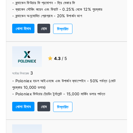
- ক্র্যাকেন ফিউচার ফি প্রমোশন - ফ্রি মেকার ফি
- ক্রাকেন স্টেকিং কয়েন এবং ফিয়াট - 0.25% থেকে 12% পুরষ্কার
- ক্র্যাকেন অনুমোদিত প্রোগ্রাম - 20% উপার্জন ভাগ
খোলা হিসাব
হোম
বিস্তারিত
★
4.3
/ 5
3
সর্বোচ্চ লিভারেজ
- Poloniex হডল আইএনজে এবং উপার্জন ক্যাম্পেইন - 50% পর্যন্ত (মোট
পুরষ্কার 10,000 ডলার)
- Poloniex ফিউচার ট্রেডিং টুর্নামেন্ট - 15,000 মার্কিন ডলার পর্যন্ত
- Poloniex বিটকয়েন এক্স ট্রন নেট ডিপোজিট ক্যাম্পেইন - 8 টি বিটিসি পর্যন্ত
খোলা হিসাব
হোম
এবং নেট ডিপোজিটে 40%
বিস্তারিত
- Poloniex রেফারাল প্রোগ্রাম - তাদের জন্য আপনার 10% জন্য 20%
ট্রেডিং ফি উপার্জন করুন (মোট 5,000 ডলার)