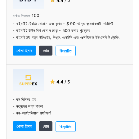
★
4.4
/ 5
100
সর্বোচ্চ লিভারেজ
- বাইবাইট ট্রেডিং বোনাস এবং কুপন - $ 90 পর্যন্ত ব্যবহারকারী বেনিফিট
- বাইবাইট উইন বিগ বোনাস ছাড় - 500 ডলার পুরষ্কার
- বাইবাইটের নতুন ইটিএইচ, লিঙ্ক, এলটিসি এবং এক্সটিজেড ইউএসডিটি ট্রেডিং
জোড় - 30% অফ
খোলা হিসাব
হোম
বিস্তারিত
★
4.4
/ 5
- কম বিনিময় হার
- নতুনদের জন্য দারুণ
- নন-কাস্টোডিয়াল প্ল্যাটফর্ম
- দ্রুত যাচাই
খোলা হিসাব
হোম
- চমৎকার গ্রাহক সমর্থন
বিস্তারিত