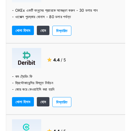
- OKEx একটি বন্ধুদের প্রচারকে আমন্ত্রণ করুন - 30 ডলার পান
- ওকেেক্স পুরষ্কার বোনাস - 80 ডলার পর্যন্ত
খোলা হিসাব
হোম
বিস্তারিত
★
4.4
/ 5
- কম ট্রেডিং ফি
- ক্রিপ্টোকারেন্সির বিস্তৃত নির্বাচন
- জোর করে কেওয়াইসি করা হয়নি
- ভাল-পরিকল্পিত বিনিময়
খোলা হিসাব
হোম
- পেশাদার দল
বিস্তারিত