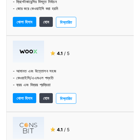
- ক্রিপ্টোকারেন্সির বিস্তৃত নির্বাচন
- জোর করে কেওয়াইসি করা হয়নি
- ভাল-পরিকল্পিত বিনিময়
খোলা হিসাব
হোম
- পেশাদার দল
বিস্তারিত
★
4.1
/ 5
- আমানত এবং উত্তোলন সহজ
- কেওয়াইসি/এএমএল পদ্ধতি
- ক্রয় এবং বিক্রয় প্রক্রিয়া
- সামগ্রিক ব্যবহার সহজ
খোলা হিসাব
হোম
বিস্তারিত
★
4.1
/ 5