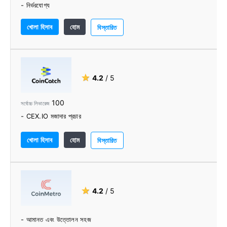
- নির্ভরযোগ্য
- নতুনদের জন্য ভালো
খোলা হিসাব
হোম
- 24/7 সমর্থন
বিস্তারিত
- প্রতিযোগিতামূলক ফি
- বহুভাষিক সমর্থন
- ব্যবহারকারী-বান্ধব ট্রেডিং প্ল্যাটফর্ম
- ক্রিপ্টোকারেন্সির বিস্তৃত নির্বাচন
★
4.2
/ 5
100
সর্বোচ্চ লিভারেজ
- CEX.IO মজাদার প্রচার
খোলা হিসাব
হোম
বিস্তারিত
★
4.2
/ 5
- আমানত এবং উত্তোলন সহজ