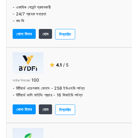
- একাধিক পেমেন্ট প্রদানকারী
- 24/7 গ্রাহক সহায়তা
- কম ফি
- ব্যবহারকারী-বান্ধব বিনিময়
খোলা হিসাব
হোম
- দ্রুত এবং বিশ্বস্ত সেবা
বিস্তারিত
- ব্যবহার করা সহজ
★
4.1
/ 5
100
সর্বোচ্চ লিভারেজ
- বিটিয়ার্ড ওয়েলকাম বোনাস - 258 ইউএসডি পর্যন্ত
- বিটিয়ার্ড ডালি মাইনিং প্রচার - 16 বিআইডি পর্যন্ত
খোলা হিসাব
হোম
বিস্তারিত