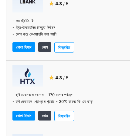
★
4.3
/ 5
- কম ট্রেডিং ফি
- ক্রিপ্টোকারেন্সির বিস্তৃত নির্বাচন
- জোর করে কেওয়াইসি করা হয়নি
- ভাল-পরিকল্পিত বিনিময়
খোলা হিসাব
হোম
- পেশাদার দল
বিস্তারিত
★
4.3
/ 5
- হুবি ওয়েলকাম বোনাস - 170 ডলার পর্যন্ত
- হুবি রেফারেল প্রোগ্রাম প্রচার - 30% তাদের ফি এর ছাড়
খোলা হিসাব
হোম
বিস্তারিত