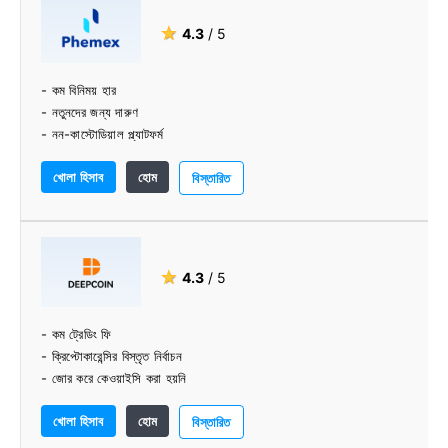
★
4.3
/ 5
- কম বিনিময় হার
- নতুনদের জন্য দারুণ
- নন-কাস্টোডিয়াল প্ল্যাটফর্ম
- দ্রুত যাচাই
খোলা হিসাব
হোম
- চমৎকার গ্রাহক সমর্থন
বিস্তারিত
★
4.3
/ 5
- কম ট্রেডিং ফি
- ক্রিপ্টোকারেন্সির বিস্তৃত নির্বাচন
- জোর করে কেওয়াইসি করা হয়নি
- ভাল-পরিকল্পিত বিনিময়
খোলা হিসাব
হোম
- পেশাদার দল
বিস্তারিত