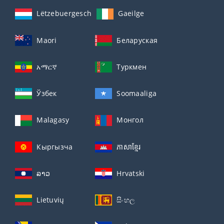
Lëtzebuergesch
Gaeilge
Maori
Беларуская
አማርኛ
Туркмен
Ўзбек
Soomaaliga
Malagasy
Монгол
Кыргызча
ភាសាខ្មែរ
ລາວ
Hrvatski
Lietuvių
සිංහල