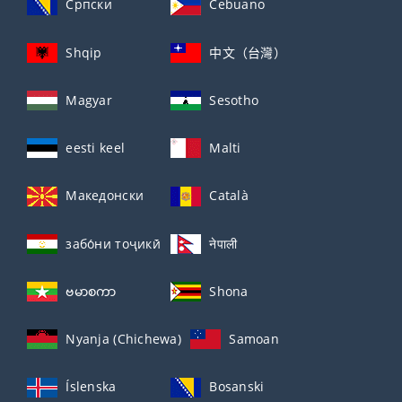
Српски
Cebuano
Shqip
中文（台灣）
Magyar
Sesotho
eesti keel
Malti
Македонски
Català
забо́ни тоҷикӣ́
नेपाली
ဗမာစကာ
Shona
Nyanja (Chichewa)
Samoan
Íslenska
Bosanski