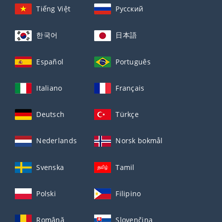
Tiếng Việt
Русский
한국어
日本語
Español
Português
Italiano
Français
Deutsch
Türkçe
Nederlands
Norsk bokmål
Svenska
Tamil
Polski
Filipino
Română
Slovenčina