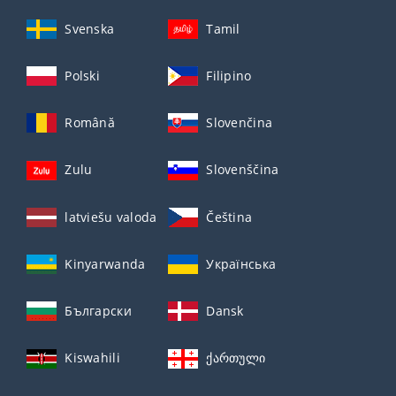
Svenska
Tamil
Polski
Filipino
Română
Slovenčina
Zulu
Slovenščina
latviešu valoda
Čeština
Kinyarwanda
Українська
Български
Dansk
Kiswahili
ქართული