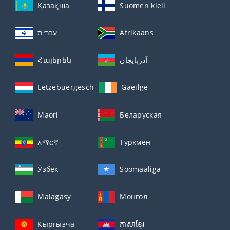
Қазақша
Suomen kieli
עברית
Afrikaans
Հայերեն
آذربايجان
Lëtzebuergesch
Gaeilge
Maori
Беларуская
አማርኛ
Туркмен
Ўзбек
Soomaaliga
Malagasy
Монгол
Кыргызча
ភាសាខ្មែរ