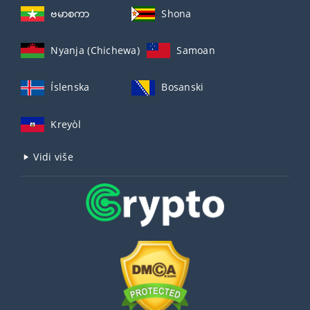
ဗမာစကာ
Shona
Nyanja (Chichewa)
Samoan
Íslenska
Bosanski
Kreyòl
Vidi više