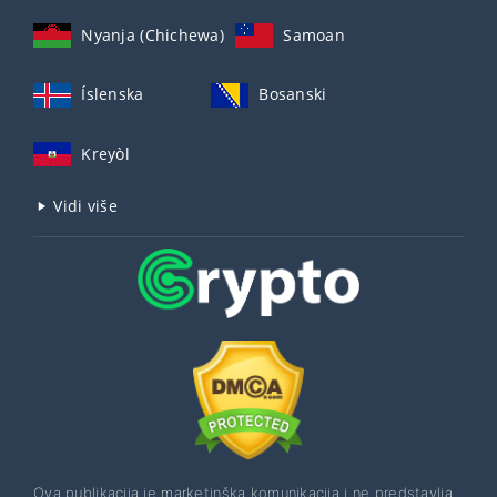
Nyanja (Chichewa)
Samoan
Íslenska
Bosanski
Kreyòl
Vidi više
Ova publikacija je marketinška komunikacija i ne predstavlja