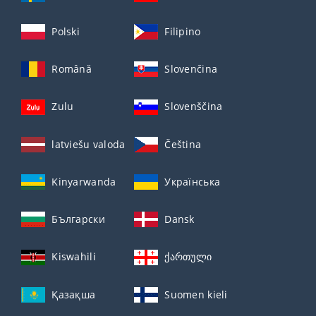
Polski
Filipino
Română
Slovenčina
Zulu
Slovenščina
latviešu valoda
Čeština
Kinyarwanda
Українська
Български
Dansk
Kiswahili
ქართული
Қазақша
Suomen kieli