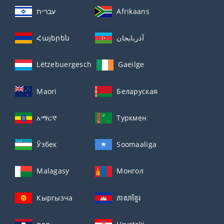
עברית
Afrikaans
Հայերեն
آذربايجان
Lëtzebuergesch
Gaeilge
Maori
Беларуская
አማርኛ
Туркмен
Ўзбек
Soomaaliga
Malagasy
Монгол
Кыргызча
ភាសាខ្មែរ