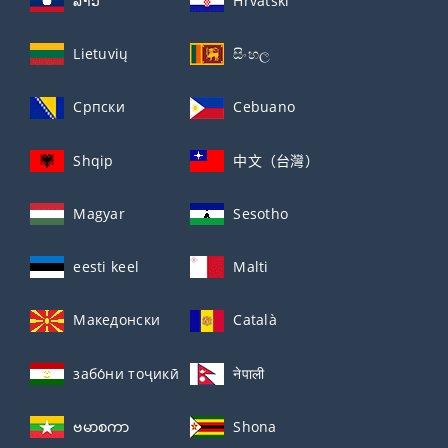
ລາວ
Hrvatski
Lietuvių
සිංහල
Српски
Cebuano
Shqip
中文（台灣）
Magyar
Sesotho
eesti keel
Malti
Македонски
Català
забо́ни тоҷикӣ́
नेपाली
ဗမာစကာ
Shona