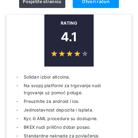
Posjetite stranicu
Otvori račun
RATING
4.1
☆
★
☆
★
☆
★
☆
★
☆
★
Solidan izbor altcoina.
Na svojoj platformi za trgovanje nudi
trgovanje uz pomoć poluge.
Preuzmite za android i ios.
Jednostavnost depozita i isplata.
Kyc ili AML procedure su dostupne.
BKEX nudi prilično dobar posao.
Standardne naknade za povlačenje.