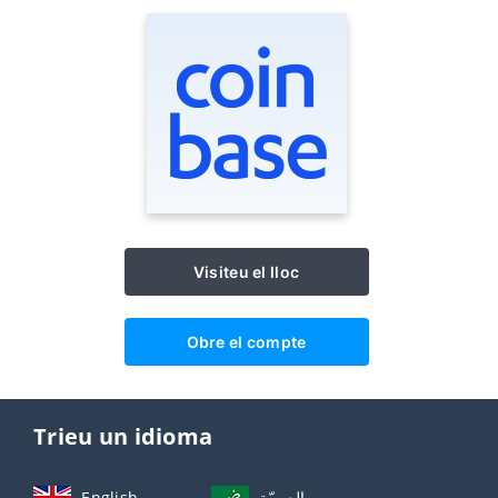
Visiteu el lloc
Obre el compte
Trieu un idioma
English
العربيّة