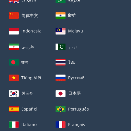
简体中文
हिन्दी
Indonesia
Melayu
اردو
فارسی
বাংলা
ไทย
Tiếng Việt
Русский
한국어
日本語
Español
Português
Italiano
Français