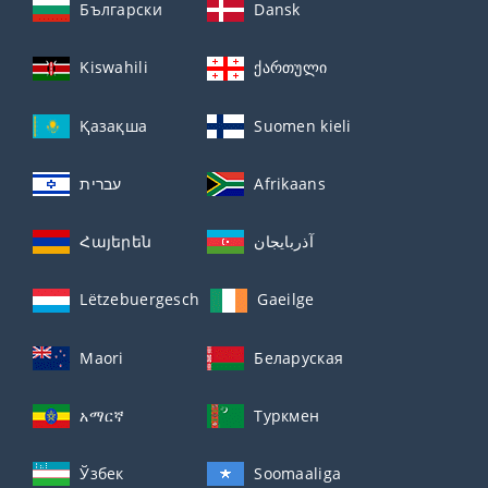
Български
Dansk
Kiswahili
ქართული
Қазақша
Suomen kieli
עברית
Afrikaans
Հայերեն
آذربايجان
Lëtzebuergesch
Gaeilge
Maori
Беларуская
አማርኛ
Туркмен
Ўзбек
Soomaaliga