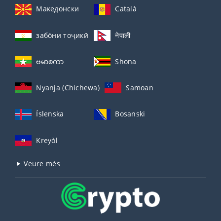
Македонски
Català
забо́ни тоҷикӣ́
नेपाली
ဗမာစကာ
Shona
Nyanja (Chichewa)
Samoan
Íslenska
Bosanski
Kreyòl
Veure més