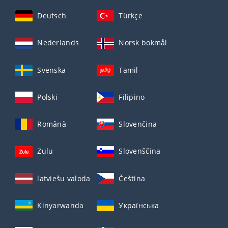
Deutsch
Türkçe
Nederlands
Norsk bokmål
Svenska
Tamil
Polski
Filipino
Română
Slovenčina
Zulu
Slovenščina
latviešu valoda
Čeština
Kinyarwanda
Українська