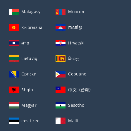
Malagasy
Монгол
Кыргызча
ភាសាខ្មែរ
ລາວ
Hrvatski
Lietuvių
සිංහල
Српски
Cebuano
Shqip
中文（台灣）
Magyar
Sesotho
eesti keel
Malti