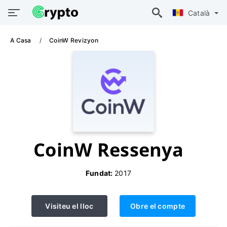
Català
A Casa
CoinW Revizyon
CoinW Ressenya
Fundat:
2017
Visiteu el lloc
Obre el compte