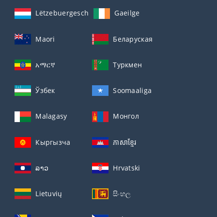
Lëtzebuergesch
Gaeilge
Maori
Беларуская
አማርኛ
Туркмен
Ўзбек
Soomaaliga
Malagasy
Монгол
Кыргызча
ភាសាខ្មែរ
ລາວ
Hrvatski
Lietuvių
සිංහල