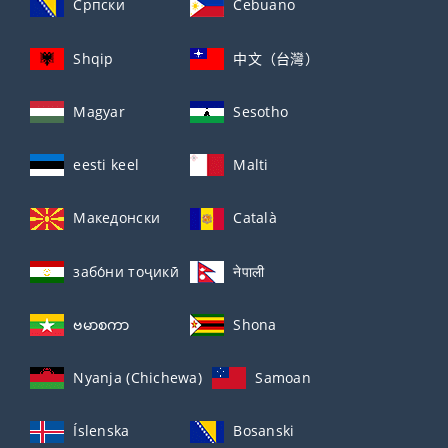
Српски
Cebuano
Shqip
中文（台灣）
Magyar
Sesotho
eesti keel
Malti
Македонски
Català
забо́ни тоҷикӣ́
नेपाली
ဗမာစကာ
Shona
Nyanja (Chichewa)
Samoan
Íslenska
Bosanski