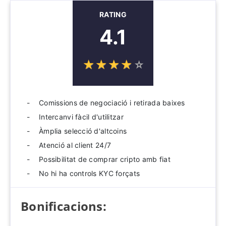
RATING
4.1
☆
★
☆
★
☆
★
☆
★
☆
★
Comissions de negociació i retirada baixes
Intercanvi fàcil d'utilitzar
Àmplia selecció d'altcoins
Atenció al client 24/7
Possibilitat de comprar cripto amb fiat
No hi ha controls KYC forçats
Bonificacions: