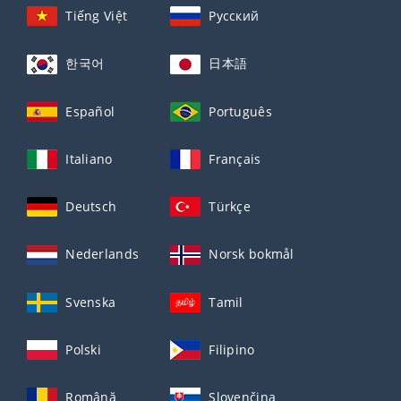
Tiếng Việt
Русский
한국어
日本語
Español
Português
Italiano
Français
Deutsch
Türkçe
Nederlands
Norsk bokmål
Svenska
Tamil
Polski
Filipino
Română
Slovenčina