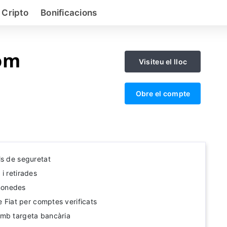
 Cripto
Bonificacions
om
Visiteu el lloc
a
Obre el compte
ls de seguretat
i retirades
monedes
de Fiat per comptes verificats
amb targeta bancària