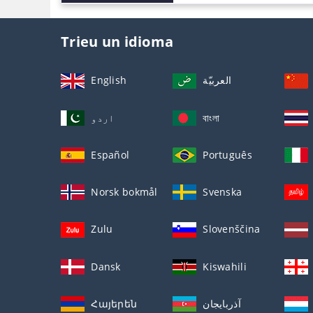
Trieu un idioma
English
العربيّة
اردو
বাংলা
Español
Português
Norsk bokmål
Svenska
Zulu
Slovenščina
Dansk
Kiswahili
Հայերեն
آذربايجان