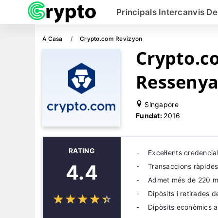
Principals Intercanvis De
A Casa
Crypto.com Revizyon
Crypto.c
Resseny
Singapore
Fundat:
2016
RATING
Excel·lents credencia
4.4
Transaccions ràpides 
Admet més de 220 
Dipòsits i retirades 
☆
★
☆
★
☆
★
☆
★
☆
★
Dipòsits econòmics 