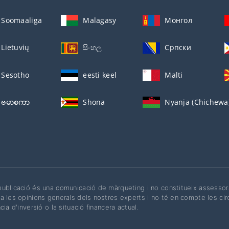
Soomaaliga
Malagasy
Монгол
Lietuvių
සිංහල
Српски
Sesotho
eesti keel
Malti
ဗမာစကာ
Shona
Nyanja (Chichewa
ublicació és una comunicació de màrqueting i no constitueix assessoram
a les opinions generals dels nostres experts i no té en compte les cir
cia d'inversió o la situació financera actual.