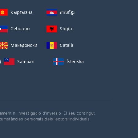
Кыргызча
ភាសាខ្មែរ
Cebuano
Shqip
Македонски
Català
)
Samoan
Íslenska
ent ni investigació d'inversió. El seu contingut
cumstàncies personals dels lectors individuals,