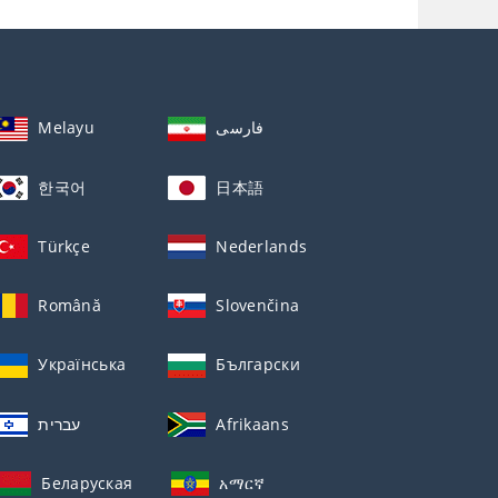
Melayu
فارسی
한국어
日本語
Türkçe
Nederlands
Română
Slovenčina
Українська
Български
עברית
Afrikaans
Беларуская
አማርኛ