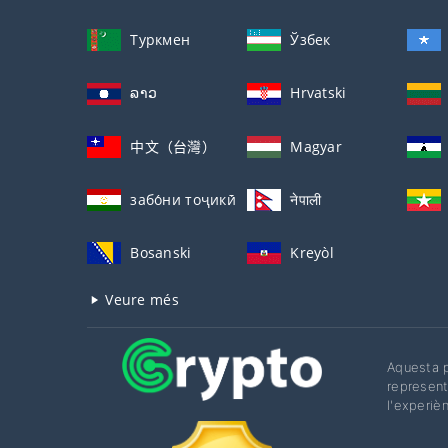
Туркмен
Ўзбек
ລາວ
Hrvatski
中文（台灣）
Magyar
забо́ни тоҷикӣ́
नेपाली
Bosanski
Kreyòl
Veure més
Aquesta p
represent
l'experièn