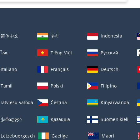
简体中文
हिन्दी
Indonesia
ไทย
Tiếng Việt
Русский
Italiano
Français
Deutsch
Tamil
Polski
Filipino
latviešu valoda
Čeština
Kinyarwanda
ქართული
Қазақша
Suomen kieli
Lëtzebuergesch
Gaeilge
Maori