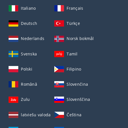
Italiano
Français
Deutsch
Türkçe
Nederlands
Norsk bokmål
Svenska
Tamil
Polski
Filipino
Română
Slovenčina
Zulu
Slovenščina
latviešu valoda
Čeština