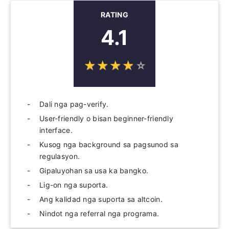
RATING
4.1
☆
★
☆
★
☆
★
☆
★
☆
★
Dali nga pag-verify.
User-friendly o bisan beginner-friendly
interface.
Kusog nga background sa pagsunod sa
regulasyon.
Gipaluyohan sa usa ka bangko.
Lig-on nga suporta.
Ang kalidad nga suporta sa altcoin.
Nindot nga referral nga programa.