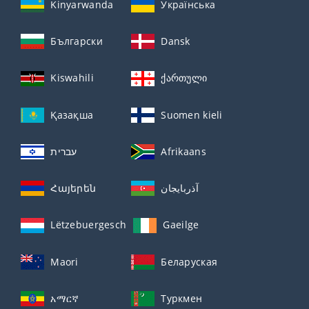
Kinyarwanda
Українська
Български
Dansk
Kiswahili
ქართული
Қазақша
Suomen kieli
עברית
Afrikaans
Հայերեն
آذربايجان
Lëtzebuergesch
Gaeilge
Maori
Беларуская
አማርኛ
Туркмен