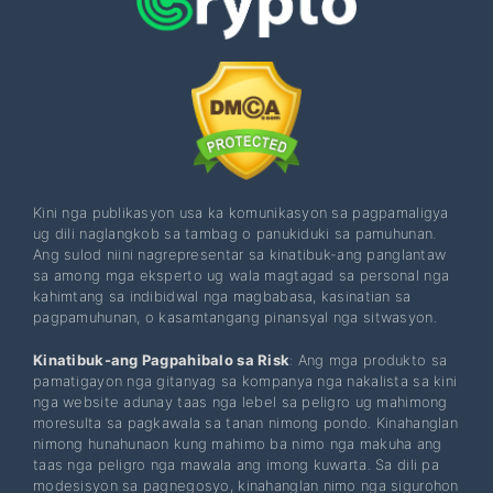
Kini nga publikasyon usa ka komunikasyon sa pagpamaligya
ug dili naglangkob sa tambag o panukiduki sa pamuhunan.
Ang sulod niini nagrepresentar sa kinatibuk-ang panglantaw
sa among mga eksperto ug wala magtagad sa personal nga
kahimtang sa indibidwal nga magbabasa, kasinatian sa
pagpamuhunan, o kasamtangang pinansyal nga sitwasyon.
Kinatibuk-ang Pagpahibalo sa Risk
: Ang mga produkto sa
pamatigayon nga gitanyag sa kompanya nga nakalista sa kini
nga website adunay taas nga lebel sa peligro ug mahimong
moresulta sa pagkawala sa tanan nimong pondo. Kinahanglan
nimong hunahunaon kung mahimo ba nimo nga makuha ang
taas nga peligro nga mawala ang imong kuwarta. Sa dili pa
modesisyon sa pagnegosyo, kinahanglan nimo nga sigurohon