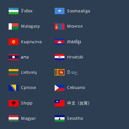
Ўзбек
Soomaaliga
Malagasy
Монгол
Кыргызча
ភាសាខ្មែរ
ລາວ
Hrvatski
Lietuvių
සිංහල
Српски
Cebuano
Shqip
中文（台灣）
Magyar
Sesotho