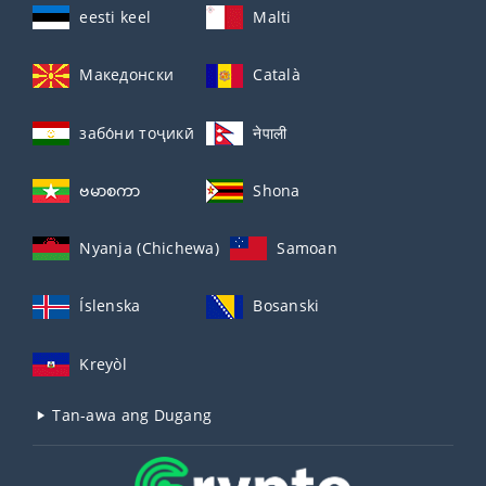
eesti keel
Malti
Македонски
Català
забо́ни тоҷикӣ́
नेपाली
ဗမာစကာ
Shona
Nyanja (Chichewa)
Samoan
Íslenska
Bosanski
Kreyòl
Tan-awa ang Dugang