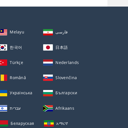
Melayu
فارسی
한국어
日本語
Türkçe
Nederlands
Română
Slovenčina
Українська
Български
עברית
Afrikaans
Беларуская
አማርኛ