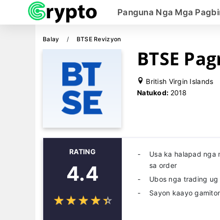
Panguna Nga Mga Pagbi
Balay
BTSE Revizyon
BTSE Pag
British Virgin Islands
Natukod:
2018
RATING
Usa ka halapad nga 
sa order
4.4
Ubos nga trading ug 
Sayon kaayo gamito
☆
★
☆
★
☆
★
☆
★
☆
★