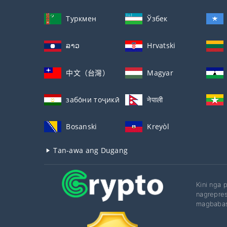
Туркмен
Ўзбек
ລາວ
Hrvatski
中文（台灣）
Magyar
забо́ни тоҷикӣ́
नेपाली
Bosanski
Kreyòl
Tan-awa ang Dugang
Kini nga 
nagrepres
magbabas