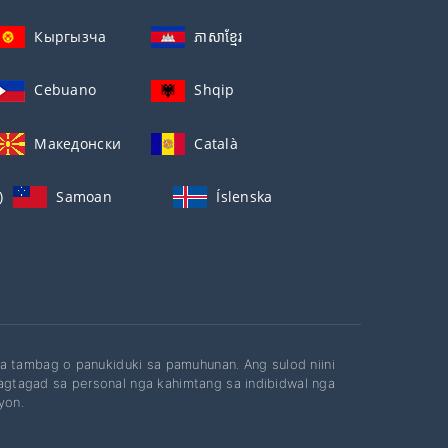
Кыргызча
ភាសាខ្មែរ
Cebuano
Shqip
Македонски
Català
)
Samoan
Íslenska
a tambag o panukiduki sa pamuhunan. Ang sulod niini
gtagad sa personal nga kahimtang sa indibidwal nga
yon.