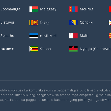
Soomaaliga
Malagasy
Монгол
Lietuvių
සිංහල
Српски
Sesotho
eesti keel
Malti
ဗမာစကာ
Shona
Nyanja (Chichewa
publikasyon usa ka komunikasyon sa pagpamaligya ug dili naglangkob s
entar sa kinatibuk-ang panglantaw sa among mga eksperto ug wala ma
a, kasinatian sa pagpamuhunan, o kasamtangang pinansyal nga sitwas