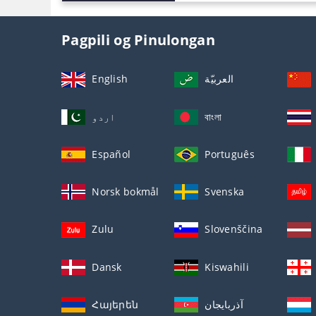
Pagpili og Pinulongan
English
العربيّة
اردو
বাংলা
Español
Português
Norsk bokmål
Svenska
Zulu
Slovenščina
Dansk
Kiswahili
Հայերեն
آذربايجان