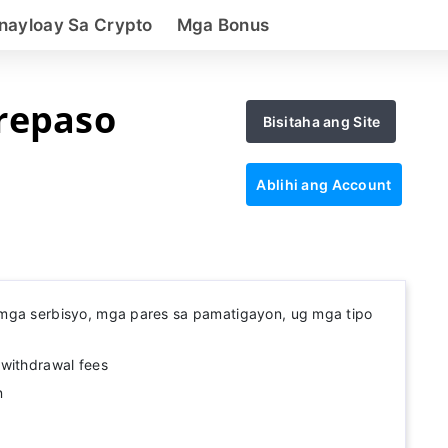
nayloay Sa Crypto
Mga Bonus
repaso
Bisitaha ang Site
Ablihi ang Account
mga serbisyo, mga pares sa pamatigayon, ug mga tipo
withdrawal fees
n