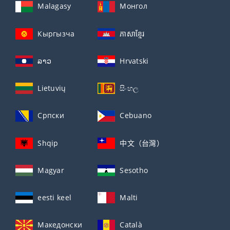
Malagasy
Монгол
Кыргызча
ភាសាខ្មែរ
ລາວ
Hrvatski
Lietuvių
සිංහල
Српски
Cebuano
Shqip
中文（台灣）
Magyar
Sesotho
eesti keel
Malti
Македонски
Català