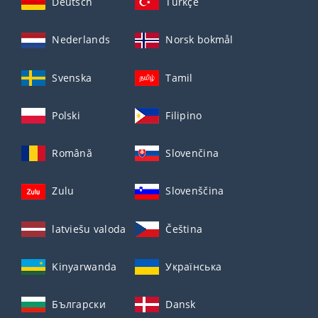
Deutsch
Türkçe
Nederlands
Norsk bokmål
Svenska
Tamil
Polski
Filipino
Română
Slovenčina
Zulu
Slovenščina
latviešu valoda
Čeština
Kinyarwanda
Українська
Български
Dansk