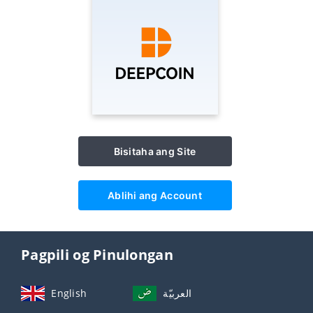
Bisitaha ang Site
Ablihi ang Account
Pagpili og Pinulongan
English
العربيّة