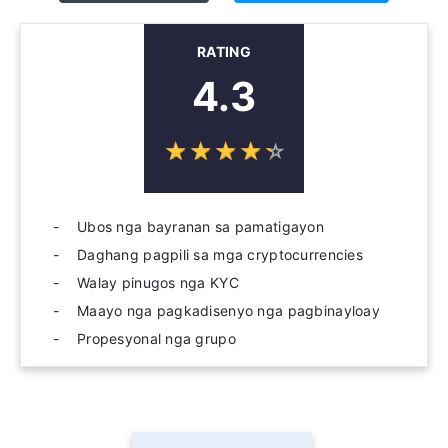
RATING
4.3
☆
★
☆
★
☆
★
☆
★
☆
★
Ubos nga bayranan sa pamatigayon
Daghang pagpili sa mga cryptocurrencies
Walay pinugos nga KYC
Maayo nga pagkadisenyo nga pagbinayloay
Propesyonal nga grupo