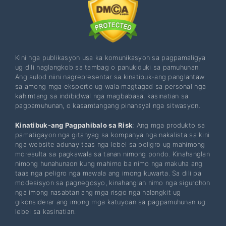
Kini nga publikasyon usa ka komunikasyon sa pagpamaligya
ug dili naglangkob sa tambag o panukiduki sa pamuhunan.
Ang sulod niini nagrepresentar sa kinatibuk-ang panglantaw
sa among mga eksperto ug wala magtagad sa personal nga
kahimtang sa indibidwal nga magbabasa, kasinatian sa
pagpamuhunan, o kasamtangang pinansyal nga sitwasyon.
Kinatibuk-ang Pagpahibalo sa Risk
: Ang mga produkto sa
pamatigayon nga gitanyag sa kompanya nga nakalista sa kini
nga website adunay taas nga lebel sa peligro ug mahimong
moresulta sa pagkawala sa tanan nimong pondo. Kinahanglan
nimong hunahunaon kung mahimo ba nimo nga makuha ang
taas nga peligro nga mawala ang imong kuwarta. Sa dili pa
modesisyon sa pagnegosyo, kinahanglan nimo nga sigurohon
nga imong nasabtan ang mga risgo nga nalangkit ug
gikonsiderar ang imong mga katuyoan sa pagpamuhunan ug
lebel sa kasinatian.