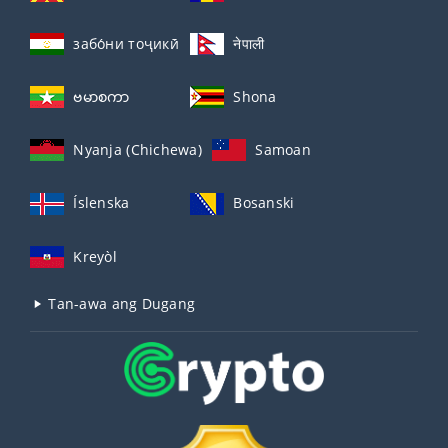
забо́ни тоҷикӣ́
नेपाली
ဗမာစကာ
Shona
Nyanja (Chichewa)
Samoan
Íslenska
Bosanski
Kreyòl
Tan-awa ang Dugang