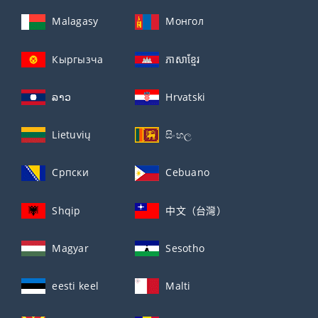
Malagasy
Монгол
Кыргызча
ភាសាខ្មែរ
ລາວ
Hrvatski
Lietuvių
සිංහල
Српски
Cebuano
Shqip
中文（台灣）
Magyar
Sesotho
eesti keel
Malti