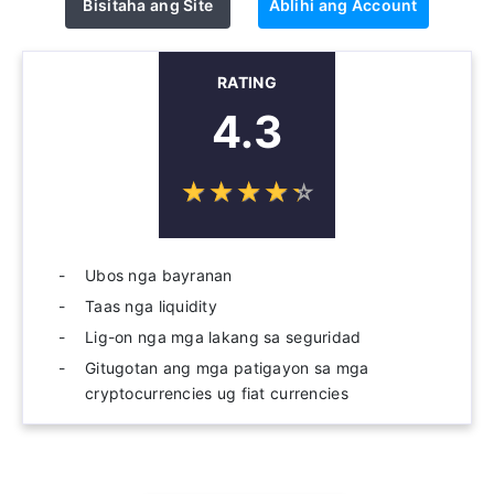
Bisitaha ang Site
Ablihi ang Account
RATING
4.3
☆
★
☆
★
☆
★
☆
★
☆
★
Ubos nga bayranan
Taas nga liquidity
Lig-on nga mga lakang sa seguridad
Gitugotan ang mga patigayon sa mga
cryptocurrencies ug fiat currencies