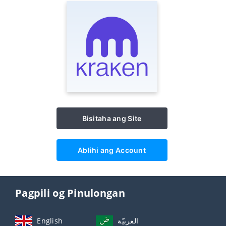
Bisitaha ang Site
Ablihi ang Account
Pagpili og Pinulongan
English
العربيّة