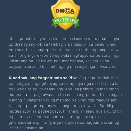
Kini nga publikasyon usa ka komunikasyon sa pagpamaligya
ug dili naglangkob sa tambag o panukiduki sa pamuhunan.
Ang sulod niini nagrepresentar sa kinatibuk-ang panglantaw
sa among mga eksperto ug wala magtagad sa personal nga
kahimtang sa indibidwal nga magbabasa, kasinatian sa
pagpamuhunan, o kasamtangang pinansyal nga sitwasyon.
Kinatibuk-ang Pagpahibalo sa Risk
: Ang mga produkto sa
pamatigayon nga gitanyag sa kompanya nga nakalista sa kini
nga website adunay taas nga lebel sa peligro ug mahimong
moresulta sa pagkawala sa tanan nimong pondo. Kinahanglan
nimong hunahunaon kung mahimo ba nimo nga makuha ang
taas nga peligro nga mawala ang imong kuwarta. Sa dili pa
modesisyon sa pagnegosyo, kinahanglan nimo nga sigurohon
nga imong nasabtan ang mga risgo nga nalangkit ug
gikonsiderar ang imong mga katuyoan sa pagpamuhunan ug
lebel sa kasinatian.