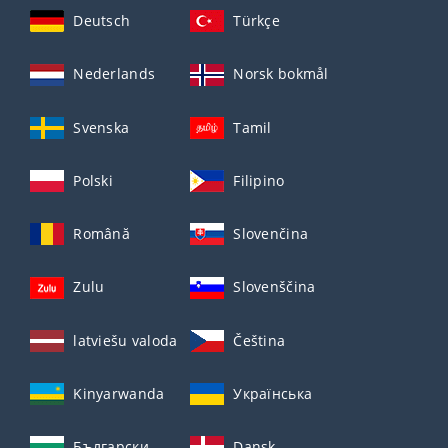
Deutsch
Türkçe
Nederlands
Norsk bokmål
Svenska
Tamil
Polski
Filipino
Română
Slovenčina
Zulu
Slovenščina
latviešu valoda
Čeština
Kinyarwanda
Українська
Български
Dansk