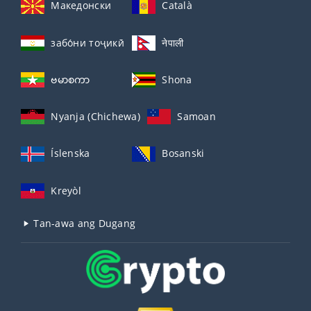
Македонски
Català
забо́ни тоҷикӣ́
नेपाली
ဗမာစကာ
Shona
Nyanja (Chichewa)
Samoan
Íslenska
Bosanski
Kreyòl
Tan-awa ang Dugang