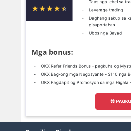
Taas nga lebel sa tr
☆
★
☆
★
☆
★
☆
★
☆
★
Leverage trading
Daghang sakup sa ka
gisuportahan
Ubos nga Bayad
Mga bonus:
OKX Refer Friends Bonus - pagkuha og Mys
OKX Bag-ong mga Negosyante - $110 nga B
OKX Pagdapit og Promosyon sa mga Higala 
PAGKU