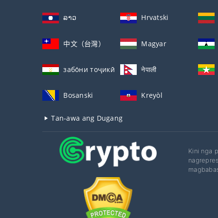
ລາວ
Hrvatski
中文（台灣）
Magyar
забо́ни тоҷикӣ́
नेपाली
Bosanski
Kreyòl
Tan-awa ang Dugang
Kini nga 
nagrepres
magbabas