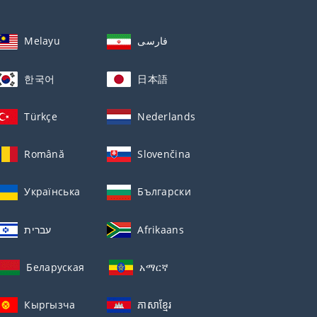
Melayu
فارسی
한국어
日本語
Türkçe
Nederlands
Română
Slovenčina
Українська
Български
עברית
Afrikaans
Беларуская
አማርኛ
Кыргызча
ភាសាខ្មែរ