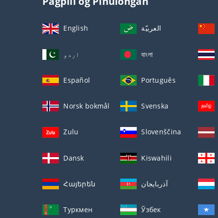
Pagpili og Pinulongan
English
العربيّة
اردو
বাংলা
Español
Português
Norsk bokmål
Svenska
Zulu
Slovenščina
Dansk
Kiswahili
Հայերեն
آذربايجان
Туркмен
Ўзбек