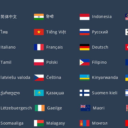
简体中文
हिन्दी
Indonesia
ไทย
Tiếng Việt
Русский
Italiano
Français
Deutsch
Tamil
Polski
Filipino
latviešu valoda
Čeština
Kinyarwanda
ქართული
Қазақша
Suomen kieli
Lëtzebuergesch
Gaeilge
Maori
Soomaaliga
Malagasy
Монгол