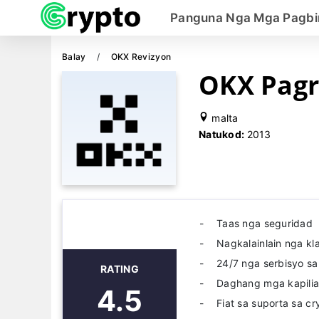
Panguna Nga Mga Pagbi
Balay
OKX Revizyon
OKX Pag
malta
Natukod:
2013
Taas nga seguridad
Nagkalainlain nga k
24/7 nga serbisyo sa
RATING
Daghang mga kapilia
4.5
Fiat sa suporta sa c