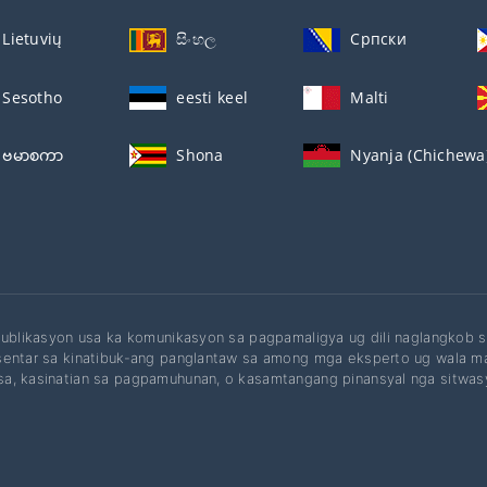
Lietuvių
සිංහල
Српски
Sesotho
eesti keel
Malti
ဗမာစကာ
Shona
Nyanja (Chichewa
publikasyon usa ka komunikasyon sa pagpamaligya ug dili naglangkob s
entar sa kinatibuk-ang panglantaw sa among mga eksperto ug wala ma
a, kasinatian sa pagpamuhunan, o kasamtangang pinansyal nga sitwas