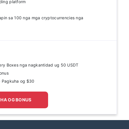
ading platform
pin sa 100 nga mga cryptocurrencies nga
tery Boxes nga nagkantidad ug 50 USDT
onus
- Pagkuha og $30
HA OG BONUS