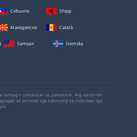
Cebuano
Shqip
Македонски
Català
)
Samoan
Íslenska
a tambag o panukiduki sa pamuhunan. Ang sulod niini
gtagad sa personal nga kahimtang sa indibidwal nga
yon.