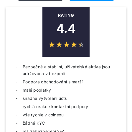
RATING
4.4
☆
★
☆
★
☆
★
☆
★
☆
★
Bezpečné a stabilní, uživatelská aktiva jsou
udržována v bezpečí
Podpora obchodování s marží
malé poplatky
snadné vytvoření účtu
rychlá reakce kontaktní podpory
vše rychle v coinexu
žádné KYC
má zabezpečení 2FA