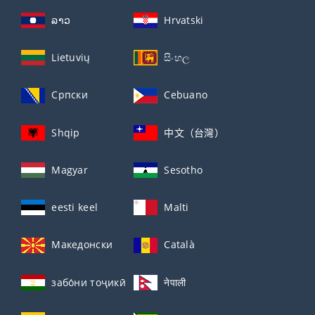
ລາວ
Hrvatski
Lietuvių
සිංහල
Српски
Cebuano
Shqip
中文（台灣）
Magyar
Sesotho
eesti keel
Malti
Македонски
Català
забо́ни тоҷикӣ́
नेपाली