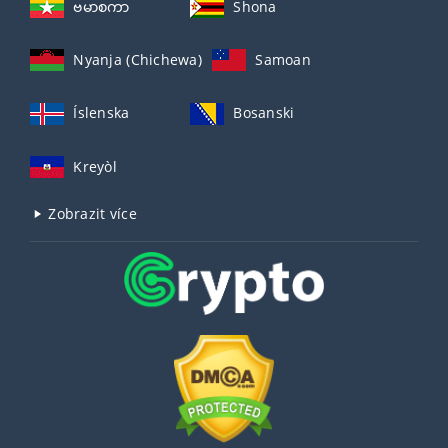
ဗမာစကာ
Shona
Nyanja (Chichewa)
Samoan
Íslenska
Bosanski
Kreyòl
Zobrazit více