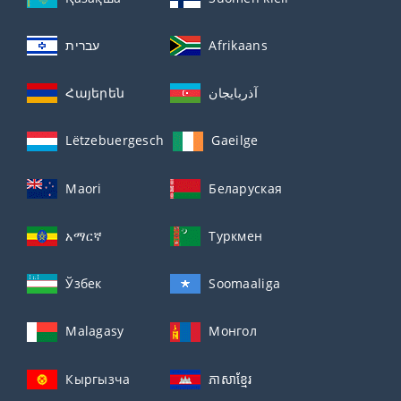
עברית
Afrikaans
Հայերեն
آذربايجان
Lëtzebuergesch
Gaeilge
Maori
Беларуская
አማርኛ
Туркмен
Ўзбек
Soomaaliga
Malagasy
Монгол
Кыргызча
ភាសាខ្មែរ