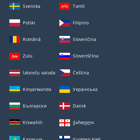
Svenska
Tamil
Polski
Filipino
Română
Slovenčina
Zulu
Slovenščina
latviešu valoda
Čeština
Kinyarwanda
Українська
Български
Dansk
Kiswahili
ქართული
Қазақша
Suomen kieli