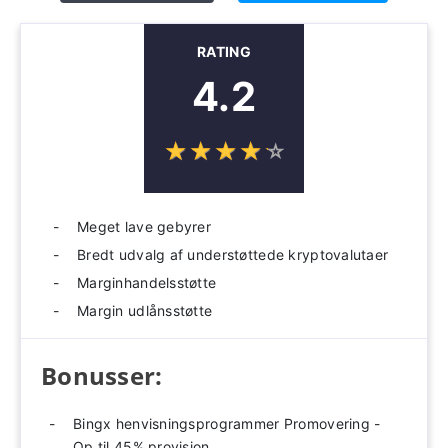
RATING
4.2
☆
★
☆
★
☆
★
☆
★
☆
★
Meget lave gebyrer
Bredt udvalg af understøttede kryptovalutaer
Marginhandelsstøtte
Margin udlånsstøtte
Bonusser:
Bingx henvisningsprogrammer Promovering -
Op til 45% provision