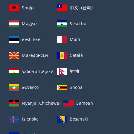
Shqip
中文（台灣）
Magyar
Sesotho
eesti keel
Malti
Македонски
Català
забо́ни тоҷикӣ́
नेपाली
ဗမာစကာ
Shona
Nyanja (Chichewa)
Samoan
Íslenska
Bosanski