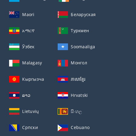
Maori
Беларуская
አማርኛ
Туркмен
Ўзбек
Soomaaliga
Malagasy
Монгол
Кыргызча
ភាសាខ្មែរ
ລາວ
Hrvatski
Lietuvių
සිංහල
Српски
Cebuano