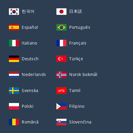
한국어
日本語
Español
Português
Italiano
Français
Deutsch
Türkçe
Nederlands
Norsk bokmål
Svenska
Tamil
Polski
Filipino
Română
Slovenčina