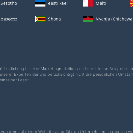
Sesotho
eesti keel
Malti
ဗမာစကာ
Shona
Nyanja (Chichewa
öffentlichung ist eine Marketingmitteilung und stellt keine Anlageberat
nserer Experten dar und berücksichtigt nicht die persönlichen Umständ
 einzelner Leser.
e von dem auf dieser Website aufgeführten Unternehmen angeboten we