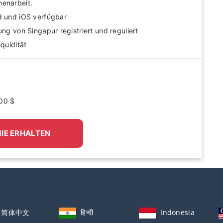
menarbeit.
d und iOS verfügbar
ung von Singapur registriert und reguliert
iquidität
000 $
IE ERHALTEN
简体中文
हिन्दी
Indonesia