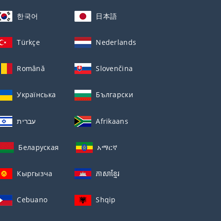
한국어
日本語
Türkçe
Nederlands
Română
Slovenčina
Українська
Български
עברית
Afrikaans
Беларуская
አማርኛ
Кыргызча
ភាសាខ្មែរ
Cebuano
Shqip