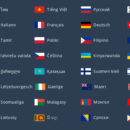
ไทย
Tiếng Việt
Русский
Italiano
Français
Deutsch
Tamil
Polski
Filipino
latviešu valoda
Čeština
Kinyarwanda
ქართული
Қазақша
Suomen kieli
Lëtzebuergesch
Gaeilge
Maori
Soomaaliga
Malagasy
Монгол
Lietuvių
සිංහල
Српски