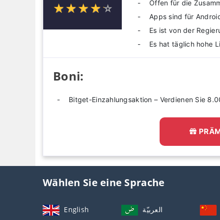
Offen für die Zusam
☆
★
☆
★
☆
★
☆
★
☆
★
Apps sind für Androi
Es ist von der Regier
Es hat täglich hohe L
Boni:
Bitget-Einzahlungsaktion – Verdienen Sie 8.
PRÄM
Wählen Sie eine Sprache
English
العربيّة