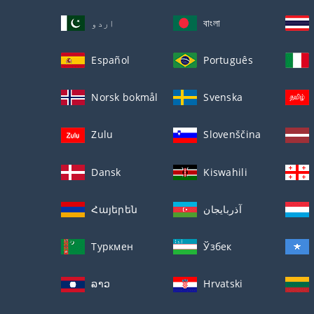
اردو
বাংলা
Español
Português
Norsk bokmål
Svenska
Zulu
Slovenščina
Dansk
Kiswahili
Հայերեն
آذربايجان
Туркмен
Ўзбек
ລາວ
Hrvatski