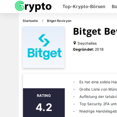
Top-Krypto-Börsen
Bo
Startseite
Bitget Revizyon
Bitget B
Seychelles
Gegründet:
2018
Es hat eine solide Ha
Große Liste von Mün
RATING
Auflistung der tatsäc
4.2
Top Security 2FA unt
Niedrige Handelsgeb