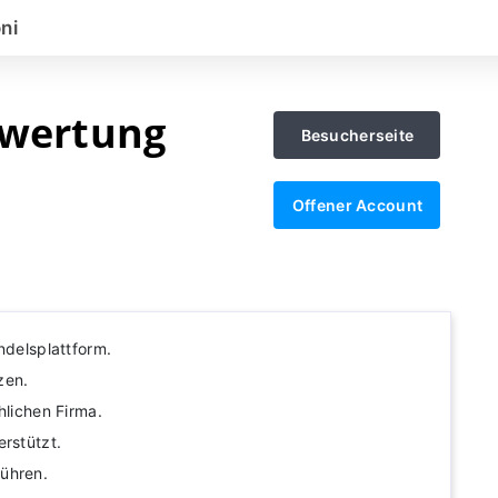
ni
ewertung
Besucherseite
Offener Account
ndelsplattform.
zen.
hlichen Firma.
erstützt.
ühren.