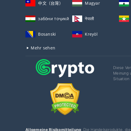
中文（台灣）
Magyar
забо́ни тоҷикӣ́
नेपाली
Bosanski
Kreyòl
Mehr sehen
Diese Ver
Meinung u
Situation
Allgemeine Risikomitteilung
: Die Handelsprodukte, di