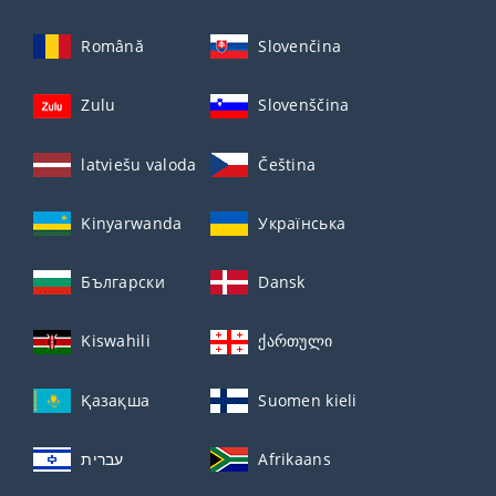
Română
Slovenčina
Zulu
Slovenščina
latviešu valoda
Čeština
Kinyarwanda
Українська
Български
Dansk
Kiswahili
ქართული
Қазақша
Suomen kieli
עברית
Afrikaans