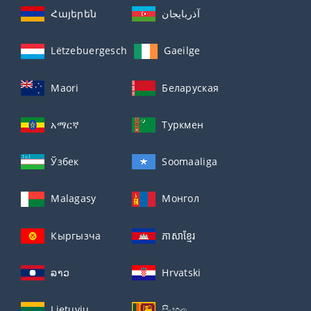
Հայերեն
آذربايجان
Lëtzebuergesch
Gaeilge
Maori
Беларуская
አማርኛ
Туркмен
Ўзбек
Soomaaliga
Malagasy
Монгол
Кыргызча
ភាសាខ្មែរ
ລາວ
Hrvatski
Lietuvių
සිංහල