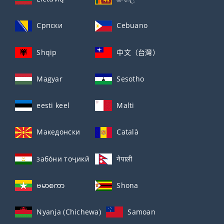
Српски
Cebuano
Shqip
中文（台灣）
Magyar
Sesotho
eesti keel
Malti
Македонски
Català
забо́ни тоҷикӣ́
नेपाली
ဗမာစကာ
Shona
Nyanja (Chichewa)
Samoan