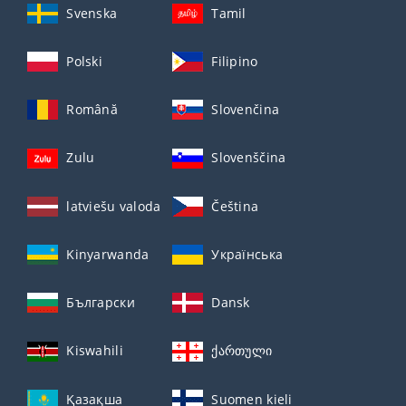
Svenska
Tamil
Polski
Filipino
Română
Slovenčina
Zulu
Slovenščina
latviešu valoda
Čeština
Kinyarwanda
Українська
Български
Dansk
Kiswahili
ქართული
Қазақша
Suomen kieli