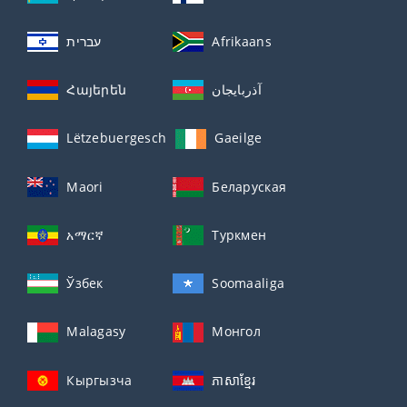
עברית
Afrikaans
Հայերեն
آذربايجان
Lëtzebuergesch
Gaeilge
Maori
Беларуская
አማርኛ
Туркмен
Ўзбек
Soomaaliga
Malagasy
Монгол
Кыргызча
ភាសាខ្មែរ