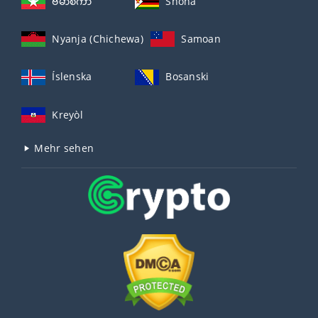
ဗမာစကာ
Shona
Nyanja (Chichewa)
Samoan
Íslenska
Bosanski
Kreyòl
Mehr sehen