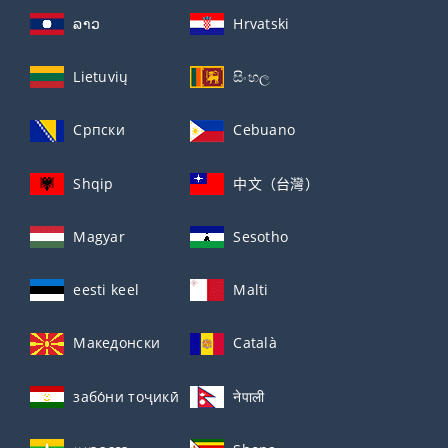
ລາວ
Hrvatski
Lietuvių
සිංහල
Српски
Cebuano
Shqip
中文（台灣）
Magyar
Sesotho
eesti keel
Malti
Македонски
Català
забо́ни тоҷикӣ́
नेपाली