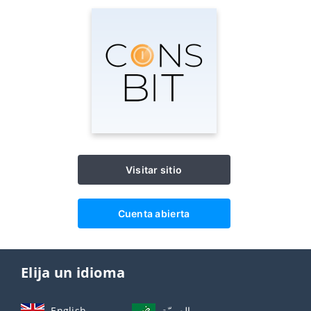
Visitar sitio
Cuenta abierta
Elija un idioma
English
العربيّة