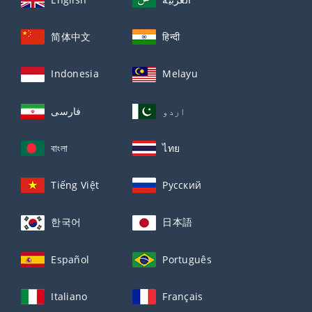
简体中文
हिन्दी
Indonesia
Melayu
اردو
فارسی
বাংলা
ไทย
Tiếng Việt
Русский
한국어
日本語
Español
Português
Italiano
Français