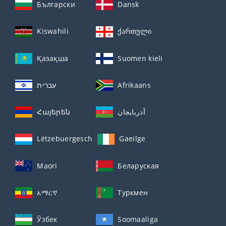
Български
Dansk
Kiswahili
ქართული
Қазақша
Suomen kieli
עברית
Afrikaans
Հայերեն
آذربايجان
Lëtzebuergesch
Gaeilge
Maori
Беларуская
አማርኛ
Туркмен
Ўзбек
Soomaaliga