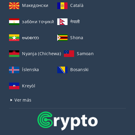
Македонски
Català
забо́ни тоҷикӣ́
नेपाली
ဗမာစကာ
Shona
Nyanja (Chichewa)
Samoan
Íslenska
Bosanski
Kreyòl
Ver más