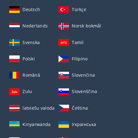
Deutsch
Türkçe
Nederlands
Norsk bokmål
Svenska
Tamil
Polski
Filipino
Română
Slovenčina
Zulu
Slovenščina
latviešu valoda
Čeština
Kinyarwanda
Українська