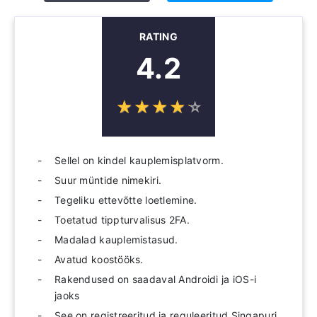
RATING
4.2
☆
★
☆
★
☆
★
☆
★
☆
★
Sellel on kindel kauplemisplatvorm.
Suur müntide nimekiri.
Tegeliku ettevõtte loetlemine.
Toetatud tippturvalisus 2FA.
Madalad kauplemistasud.
Avatud koostööks.
Rakendused on saadaval Androidi ja iOS-i
jaoks
See on registreeritud ja reguleeritud Singapuri