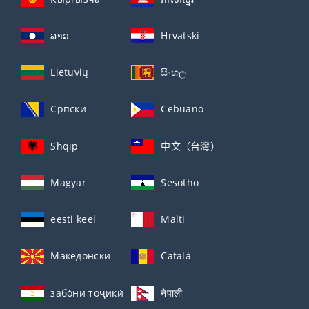
ລາວ
Hrvatski
Lietuvių
සිංහල
Српски
Cebuano
Shqip
中文（台灣）
Magyar
Sesotho
eesti keel
Malti
Македонски
Català
забо́ни тоҷикӣ́
नेपाली