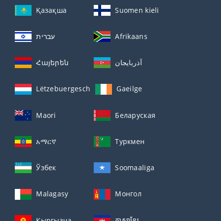
Қазақша
Suomen kieli
עברית
Afrikaans
Հայերեն
آذربايجان
Lëtzebuergesch
Gaeilge
Maori
Беларуская
አማርኛ
Туркмен
Ўзбек
Soomaaliga
Malagasy
Монгол
Кыргызча
ភាសាខ្មែរ