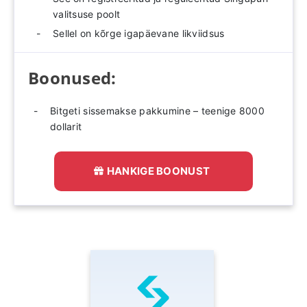
valitsuse poolt
Sellel on kõrge igapäevane likviidsus
Boonused:
Bitgeti sissemakse pakkumine – teenige 8000
dollarit
HANKIGE BOONUST