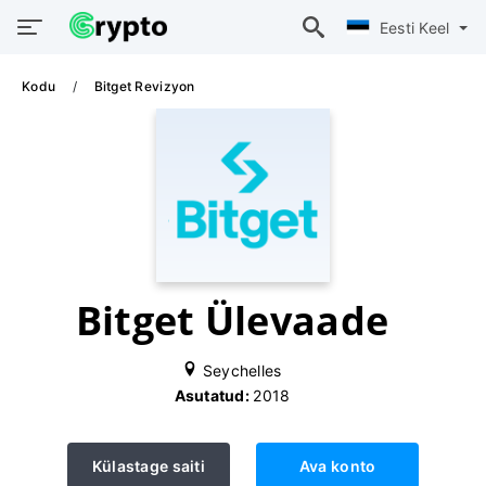
Eesti Keel
Kodu
Bitget Revizyon
Bitget Ülevaade
Seychelles
Asutatud:
2018
Külastage saiti
Ava konto