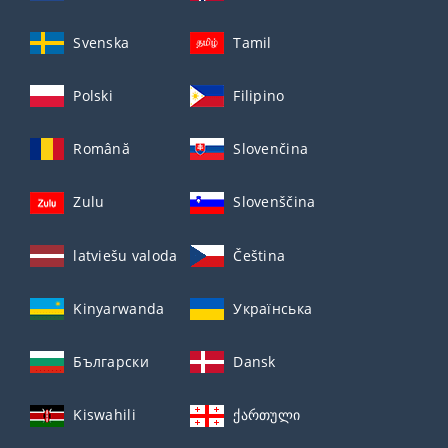
Svenska
Tamil
Polski
Filipino
Română
Slovenčina
Zulu
Slovenščina
latviešu valoda
Čeština
Kinyarwanda
Українська
Български
Dansk
Kiswahili
ქართული