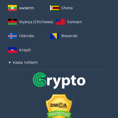
ဗမာစကာ
Shona
Nyanja (Chichewa)
Samoan
Íslenska
Bosanski
Kreyòl
Vaata rohkem