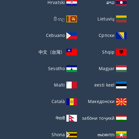
Hrvatski
ລາວ
සිංහල
Lietuvių
Cebuano
Српски
中文（台灣）
Shqip
Sesotho
Magyar
Malti
eesti keel
Català
Македонски
नेपाली
забо́ни тоҷикӣ́
Shona
ဗမာစကာ