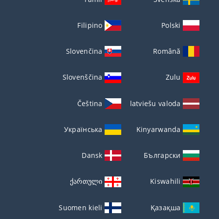
Filipino
Polski
Slovenčina
Română
Slovenščina
Zulu
Čeština
latviešu valoda
Українська
Kinyarwanda
Dansk
Български
ქართული
Kiswahili
Suomen kieli
Қазақша