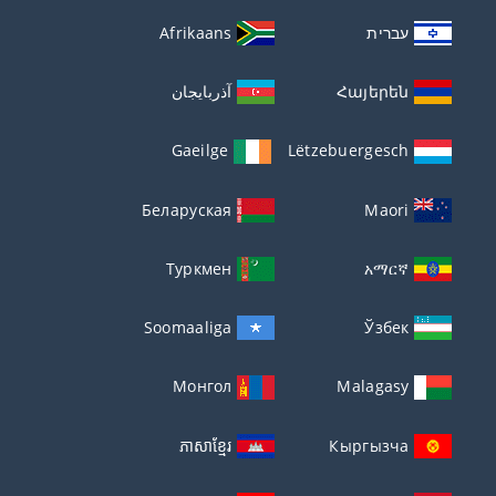
עברית
Afrikaans
Հայերեն
آذربايجان
Gaeilge
Lëtzebuergesch
Беларуская
Maori
Туркмен
አማርኛ
Soomaaliga
Ўзбек
Монгол
Malagasy
ភាសាខ្មែរ
Кыргызча