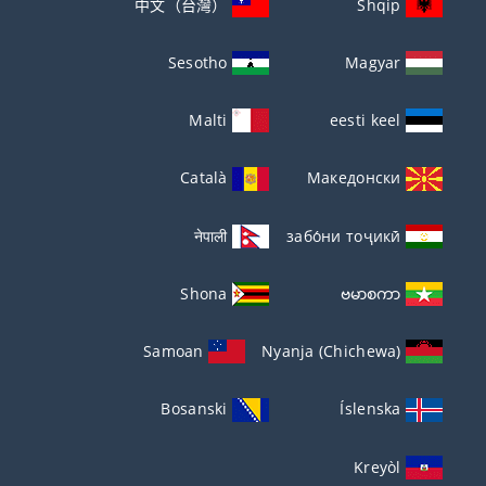
中文（台灣）
Shqip
Sesotho
Magyar
Malti
eesti keel
Català
Македонски
नेपाली
забо́ни тоҷикӣ́
Shona
ဗမာစကာ
Samoan
Nyanja (Chichewa)
Bosanski
Íslenska
Kreyòl