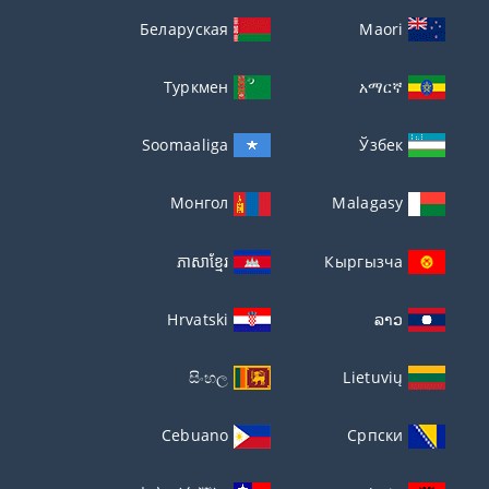
Беларуская
Maori
Туркмен
አማርኛ
Soomaaliga
Ўзбек
Монгол
Malagasy
ភាសាខ្មែរ
Кыргызча
Hrvatski
ລາວ
සිංහල
Lietuvių
Cebuano
Српски