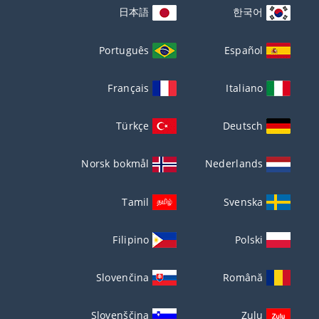
日本語
한국어
Português
Español
Français
Italiano
Türkçe
Deutsch
Norsk bokmål
Nederlands
Tamil
Svenska
Filipino
Polski
Slovenčina
Română
Slovenščina
Zulu