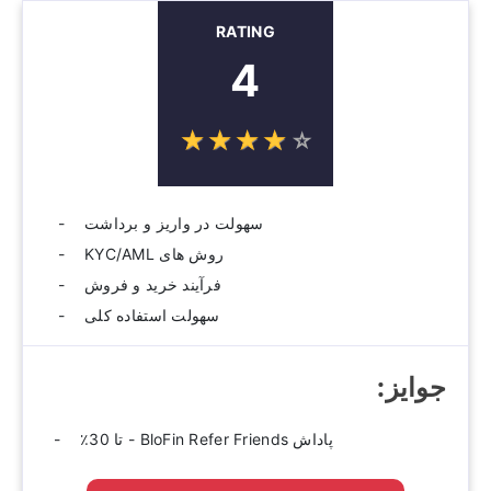
RATING
4
☆
★
☆
★
☆
★
☆
★
☆
★
سهولت در واریز و برداشت
روش های KYC/AML
فرآیند خرید و فروش
سهولت استفاده کلی
جوایز:‫
پاداش BloFin Refer Friends - تا 30٪