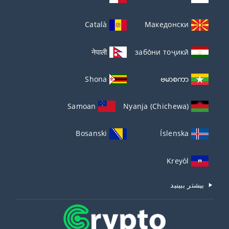
Català
Македонски
नेपाली
забо́ни тоҷикӣ́
Shona
ဗမာစကာ
Samoan
Nyanja (Chichewa)
Bosanski
Íslenska
Kreyòl
بیشتر ببینید