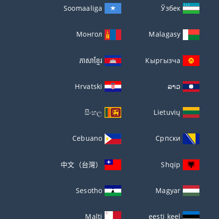
Soomaaliga
Ўзбек
Монгол
Malagasy
ភាសាខ្មែរ
Кыргызча
Hrvatski
ລາວ
සිංහල
Lietuvių
Cebuano
Српски
中文（台灣）
Shqip
Sesotho
Magyar
Malti
eesti keel