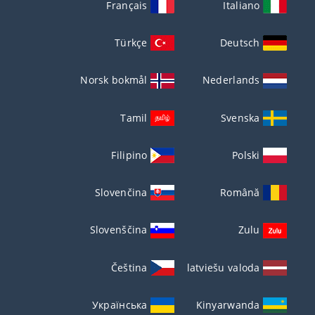
Français
Italiano
Türkçe
Deutsch
Norsk bokmål
Nederlands
Tamil
Svenska
Filipino
Polski
Slovenčina
Română
Slovenščina
Zulu
Čeština
latviešu valoda
Українська
Kinyarwanda