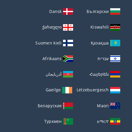
Dansk
Български
ქართული
Kiswahili
Suomen kieli
Қазақша
עברית
Afrikaans
Հայերեն
آذربايجان
Gaeilge
Lëtzebuergesch
Беларуская
Maori
Туркмен
አማርኛ