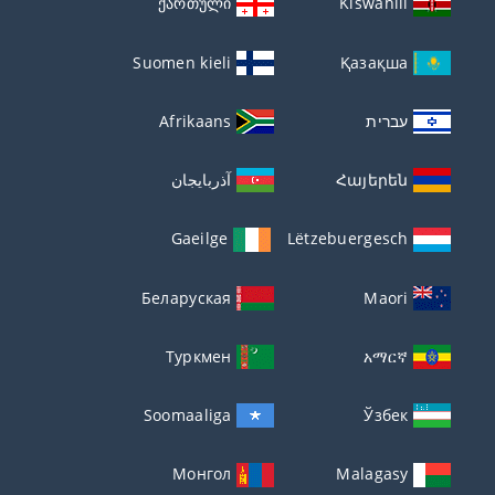
ქართული
Kiswahili
Suomen kieli
Қазақша
עברית
Afrikaans
Հայերեն
آذربايجان
Gaeilge
Lëtzebuergesch
Беларуская
Maori
Туркмен
አማርኛ
Soomaaliga
Ўзбек
Монгол
Malagasy