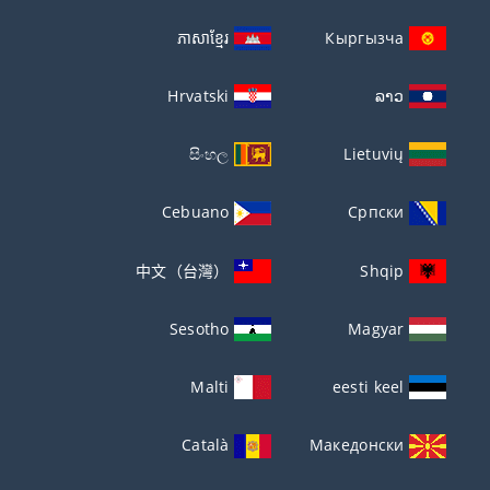
ភាសាខ្មែរ
Кыргызча
Hrvatski
ລາວ
සිංහල
Lietuvių
Cebuano
Српски
中文（台灣）
Shqip
Sesotho
Magyar
Malti
eesti keel
Català
Македонски