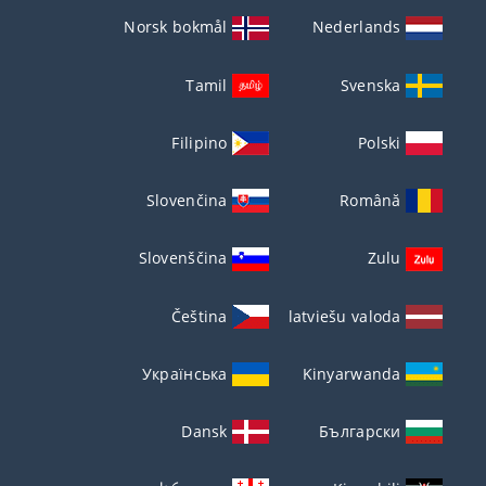
Norsk bokmål
Nederlands
Tamil
Svenska
Filipino
Polski
Slovenčina
Română
Slovenščina
Zulu
Čeština
latviešu valoda
Українська
Kinyarwanda
Dansk
Български