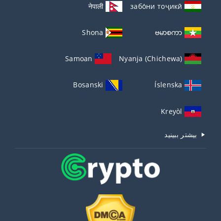
नेपाली
забо́ни тоҷикӣ́
Shona
ဗမာစကာ
Samoan
Nyanja (Chichewa)
Bosanski
Íslenska
Kreyòl
بیشتر ببینید