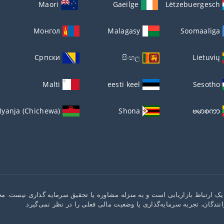
Maori
Gaeilge
Lëtzebuergesch
Монгол
Malagasy
Soomaaliga
Српски
සිංහල
Lietuvių
Malti
eesti keel
Sesotho
yanja (Chichewa)
Shona
ဗမာစကာ
یک ارتباط بازاریابی است و به منزله مشاوره یا تحقیق سرمایه گذاری نیست. مح
دگان، تجربه سرمایه‌گذاری یا وضعیت مالی فعلی را در نظر نمی‌گیرد.