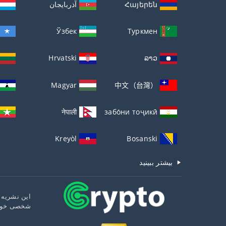
Հայերեն
آذربايجان
Ўзбек
Туркмен
Hrvatski
ລາວ
Magyar
中文（台灣）
नेपाली
забо́ни тоҷикӣ́
Kreyòl
Bosanski
بیشتر ببینید
این نشریه 
شخصی خوانن