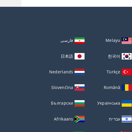
Melayu
فارسی
日本語
한국어
Nederlands
Türkçe
Slovenčina
Română
Български
Українська
עברית
Afrikaans