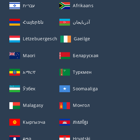
עברית
Afrikaans
Հայերեն
آذربايجان
Lëtzebuergesch
Gaeilge
Maori
Беларуская
አማርኛ
Туркмен
Ўзбек
Soomaaliga
Malagasy
Монгол
Кыргызча
ភាសាខ្មែរ
ລາວ
Hrvatski