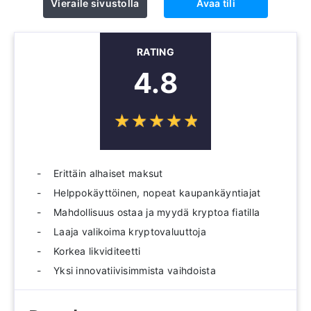
Vieraile sivustolla
Avaa tili
RATING
4.8
☆
★
☆
★
☆
★
☆
★
☆
★
Erittäin alhaiset maksut
Helppokäyttöinen, nopeat kaupankäyntiajat
Mahdollisuus ostaa ja myydä kryptoa fiatilla
Laaja valikoima kryptovaluuttoja
Korkea likviditeetti
Yksi innovatiivisimmista vaihdoista