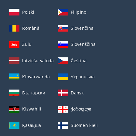
Polski
Filipino
Română
Slovenčina
Zulu
Slovenščina
latviešu valoda
Čeština
Kinyarwanda
Українська
Български
Dansk
Kiswahili
ქართული
Қазақша
Suomen kieli