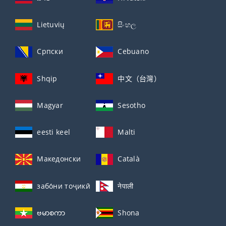
Lietuvių
සිංහල
Српски
Cebuano
Shqip
中文（台灣）
Magyar
Sesotho
eesti keel
Malti
Македонски
Català
забо́ни тоҷикӣ́
नेपाली
ဗမာစကာ
Shona