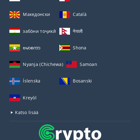
Македонски
Català
забо́ни тоҷикӣ́
नेपाली
ဗမာစကာ
Shona
Nyanja (Chichewa)
Samoan
Íslenska
Bosanski
Kreyòl
Katso lisää