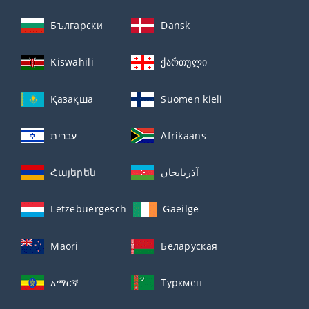
Български
Dansk
Kiswahili
ქართული
Қазақша
Suomen kieli
עברית
Afrikaans
Հայերեն
آذربايجان
Lëtzebuergesch
Gaeilge
Maori
Беларуская
አማርኛ
Туркмен