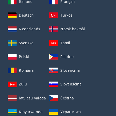
Italiano
Français
Deutsch
Türkçe
Nederlands
Norsk bokmål
Svenska
Tamil
Polski
Filipino
Română
Slovenčina
Zulu
Slovenščina
latviešu valoda
Čeština
Kinyarwanda
Українська