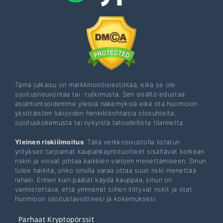
Tämä julkaisu on markkinointiviestintää, eikä se ole
sijoitusneuvontaa tai -tutkimusta. Sen sisältö edustaa
asiantuntijoidemme yleisiä näkemyksiä eikä ota huomioon
yksittäisten lukijoiden henkilökohtaisia ​​olosuhteita,
sijoituskokemusta tai nykyistä taloudellista tilannetta.
Yleinen riskiilmoitus
: Tällä verkkosivustolla listatun
yrityksen tarjoamat kaupankäyntituotteet sisältävät korkean
riskin ja voivat johtaa kaikkien varojen menettämiseen. Sinun
tulee harkita, onko sinulla varaa ottaa suuri riski menettää
rahasi. Ennen kuin päätät käydä kauppaa, sinun on
varmistettava, että ymmärrät siihen liittyvät riskit ja otat
huomioon sijoitustavoitteesi ja kokemuksesi.
Parhaat Kryptopörssit