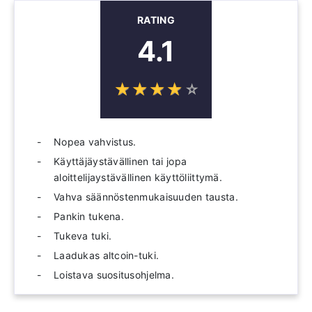
RATING
4.1
☆
★
☆
★
☆
★
☆
★
☆
★
Nopea vahvistus.
Käyttäjäystävällinen tai jopa
aloittelijaystävällinen käyttöliittymä.
Vahva säännöstenmukaisuuden tausta.
Pankin tukena.
Tukeva tuki.
Laadukas altcoin-tuki.
Loistava suositusohjelma.