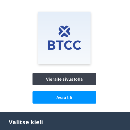
Vieraile sivustolla
Avaa tili
Valitse kieli