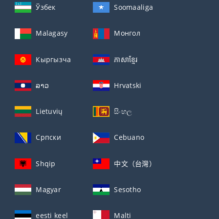
Ўзбек
Soomaaliga
Malagasy
Монгол
Кыргызча
ភាសាខ្មែរ
ລາວ
Hrvatski
Lietuvių
සිංහල
Српски
Cebuano
Shqip
中文（台灣）
Magyar
Sesotho
eesti keel
Malti