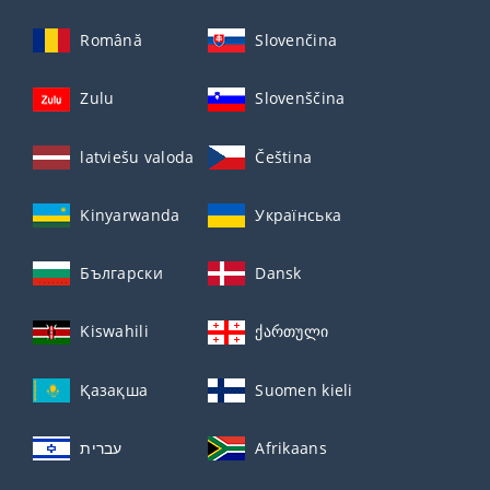
Română
Slovenčina
Zulu
Slovenščina
latviešu valoda
Čeština
Kinyarwanda
Українська
Български
Dansk
Kiswahili
ქართული
Қазақша
Suomen kieli
עברית
Afrikaans