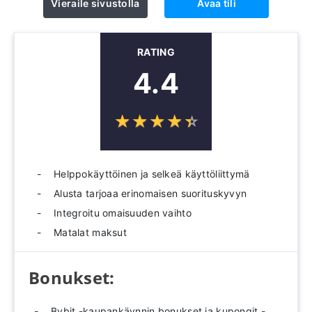
Vieraile sivustolla
Avaa tili
RATING
4.4
☆
★
☆
★
☆
★
☆
★
☆
★
Helppokäyttöinen ja selkeä käyttöliittymä
Alusta tarjoaa erinomaisen suorituskyvyn
Integroitu omaisuuden vaihto
Matalat maksut
Bonukset:
Bybit -kaupankäynnin bonukset ja kupongit -