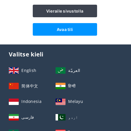
Vieraile sivustolla
Avaa tili
Valitse kieli
English
العربيّة
简体中文
हिन्दी
Indonesia
Melayu
اردو
فارسی