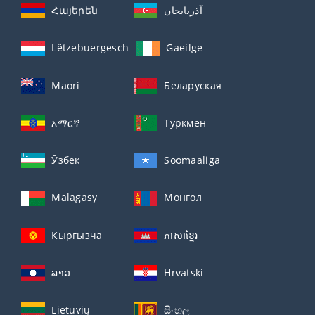
Հայերեն
آذربايجان
Lëtzebuergesch
Gaeilge
Maori
Беларуская
አማርኛ
Туркмен
Ўзбек
Soomaaliga
Malagasy
Монгол
Кыргызча
ភាសាខ្មែរ
ລາວ
Hrvatski
Lietuvių
සිංහල