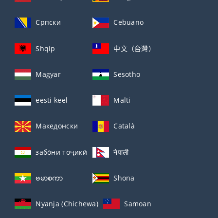
Српски
Cebuano
Shqip
中文（台灣）
Magyar
Sesotho
eesti keel
Malti
Македонски
Català
забо́ни тоҷикӣ́
नेपाली
ဗမာစကာ
Shona
Nyanja (Chichewa)
Samoan