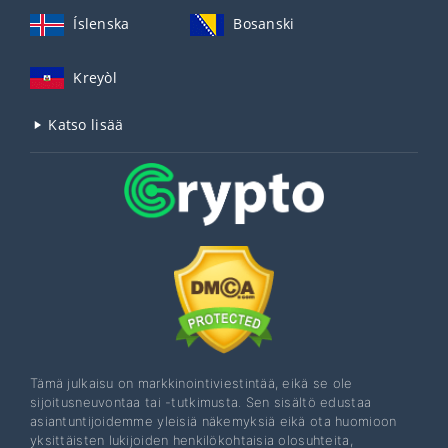
Íslenska
Bosanski
Kreyòl
Katso lisää
Tämä julkaisu on markkinointiviestintää, eikä se ole
sijoitusneuvontaa tai -tutkimusta. Sen sisältö edustaa
asiantuntijoidemme yleisiä näkemyksiä eikä ota huomioon
yksittäisten lukijoiden henkilökohtaisia ​​olosuhteita,