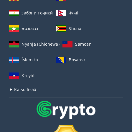
забо́ни тоҷикӣ́
नेपाली
ဗမာစကာ
Shona
Nyanja (Chichewa)
Samoan
Íslenska
Bosanski
Kreyòl
Katso lisää