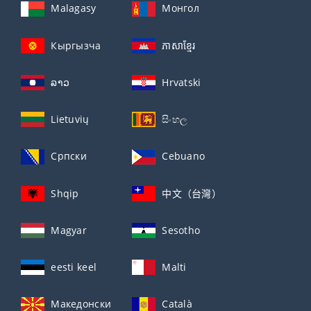
Malagasy
Монгол
Кыргызча
ភាសាខ្មែរ
ລາວ
Hrvatski
Lietuvių
සිංහල
Српски
Cebuano
Shqip
中文（台灣）
Magyar
Sesotho
eesti keel
Malti
Македонски
Català