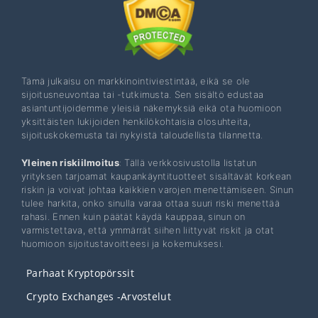
Tämä julkaisu on markkinointiviestintää, eikä se ole
sijoitusneuvontaa tai -tutkimusta. Sen sisältö edustaa
asiantuntijoidemme yleisiä näkemyksiä eikä ota huomioon
yksittäisten lukijoiden henkilökohtaisia ​​olosuhteita,
sijoituskokemusta tai nykyistä taloudellista tilannetta.
Yleinen riskiilmoitus
: Tällä verkkosivustolla listatun
yrityksen tarjoamat kaupankäyntituotteet sisältävät korkean
riskin ja voivat johtaa kaikkien varojen menettämiseen. Sinun
tulee harkita, onko sinulla varaa ottaa suuri riski menettää
rahasi. Ennen kuin päätät käydä kauppaa, sinun on
varmistettava, että ymmärrät siihen liittyvät riskit ja otat
huomioon sijoitustavoitteesi ja kokemuksesi.
Parhaat Kryptopörssit
Crypto Exchanges -arvostelut