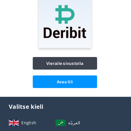
Vieraile sivustolla
Avaa tili
Valitse kieli
English
العربيّة