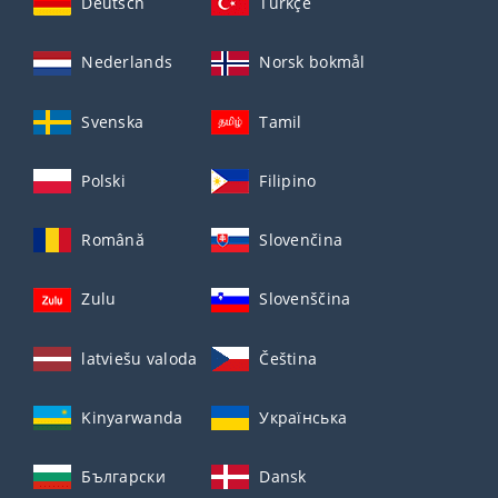
Deutsch
Türkçe
Nederlands
Norsk bokmål
Svenska
Tamil
Polski
Filipino
Română
Slovenčina
Zulu
Slovenščina
latviešu valoda
Čeština
Kinyarwanda
Українська
Български
Dansk