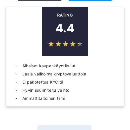
RATING
4.4
☆
★
☆
★
☆
★
☆
★
☆
★
Alhaiset kaupankäyntikulut
Laaja valikoima kryptovaluuttoja
Ei pakotettua KYC:tä
Hyvin suunniteltu vaihto
Ammattitaitoinen tiimi