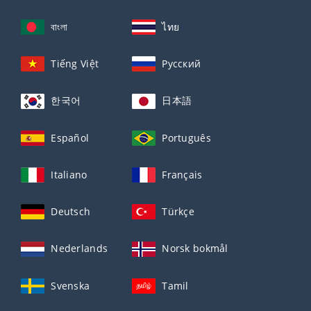
বাংলা
ไทย
Tiếng Việt
Русский
한국어
日本語
Español
Português
Italiano
Français
Deutsch
Türkçe
Nederlands
Norsk bokmål
Svenska
Tamil