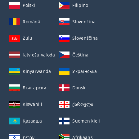
Polski
Filipino
Română
Slovenčina
Zulu
Slovenščina
latviešu valoda
Čeština
Kinyarwanda
Українська
Български
Dansk
Kiswahili
ქართული
Қазақша
Suomen kieli
עברית
Afrikaans