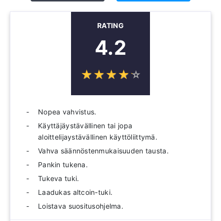
RATING
4.2
☆
★
☆
★
☆
★
☆
★
☆
★
Nopea vahvistus.
Käyttäjäystävällinen tai jopa
aloittelijaystävällinen käyttöliittymä.
Vahva säännöstenmukaisuuden tausta.
Pankin tukena.
Tukeva tuki.
Laadukas altcoin-tuki.
Loistava suositusohjelma.