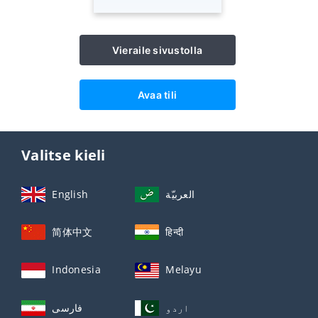
Vieraile sivustolla
Avaa tili
Valitse kieli
English
العربيّة
简体中文
हिन्दी
Indonesia
Melayu
اردو
فارسی