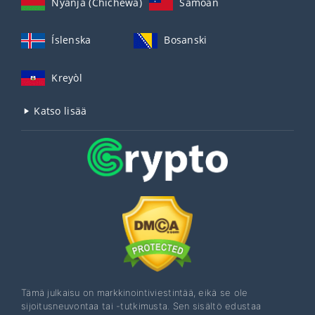
Nyanja (Chichewa)
Samoan
Íslenska
Bosanski
Kreyòl
Katso lisää
Tämä julkaisu on markkinointiviestintää, eikä se ole
sijoitusneuvontaa tai -tutkimusta. Sen sisältö edustaa