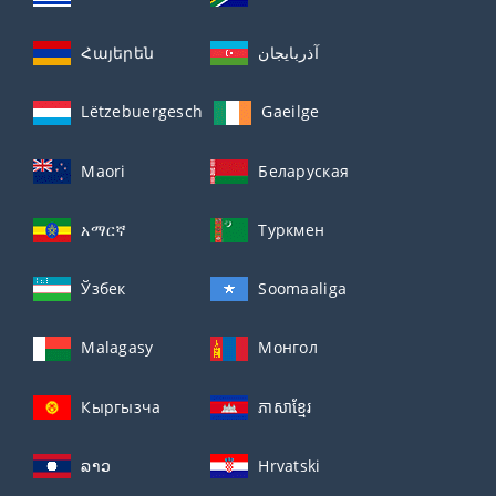
Հայերեն
آذربايجان
Lëtzebuergesch
Gaeilge
Maori
Беларуская
አማርኛ
Туркмен
Ўзбек
Soomaaliga
Malagasy
Монгол
Кыргызча
ភាសាខ្មែរ
ລາວ
Hrvatski