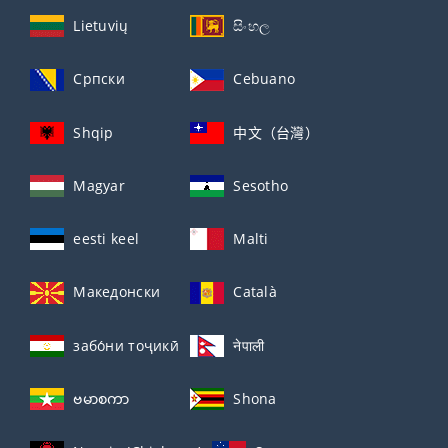
Lietuvių
සිංහල
Српски
Cebuano
Shqip
中文（台灣）
Magyar
Sesotho
eesti keel
Malti
Македонски
Català
забо́ни тоҷикӣ́
नेपाली
ဗမာစကာ
Shona