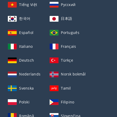
Tiếng Việt
Русский
한국어
日本語
Español
Português
Italiano
Français
Deutsch
Türkçe
Nederlands
Norsk bokmål
Svenska
Tamil
Polski
Filipino
Română
Slovenčina