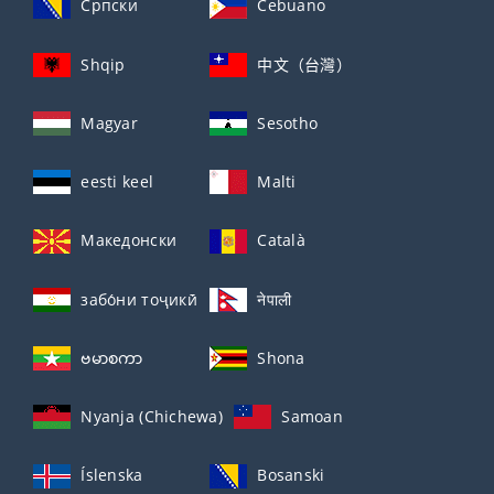
Српски
Cebuano
Shqip
中文（台灣）
Magyar
Sesotho
eesti keel
Malti
Македонски
Català
забо́ни тоҷикӣ́
नेपाली
ဗမာစကာ
Shona
Nyanja (Chichewa)
Samoan
Íslenska
Bosanski