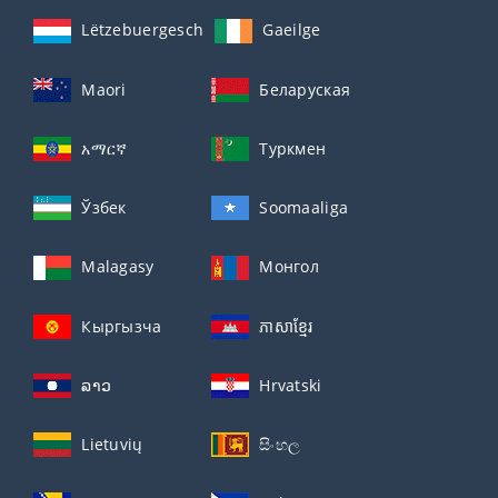
Lëtzebuergesch
Gaeilge
Maori
Беларуская
አማርኛ
Туркмен
Ўзбек
Soomaaliga
Malagasy
Монгол
Кыргызча
ភាសាខ្មែរ
ລາວ
Hrvatski
Lietuvių
සිංහල