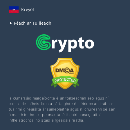
Kreyòl
Féach ar Tuilleadh
Is cumarsáid margaíochta é an foilseachán seo agus ní
comhairle infheistíochta ná taighde é. Léiríonn an t-ábhar
tuairimí ginearálta ár saineolaithe agus ní chuireann sé san
áireamh imthosca pearsanta léitheoirí aonair, taithí
infheistíochta, nó staid airgeadais reatha.