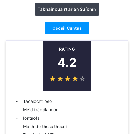
Tabhair cuairt ar an Suíomh
Oscail Cuntas
RATING
4.2
☆
★
☆
★
☆
★
☆
★
☆
★
Tacaíocht beo
Méid trádála mór
Iontaofa
Maith do thosaitheoirí