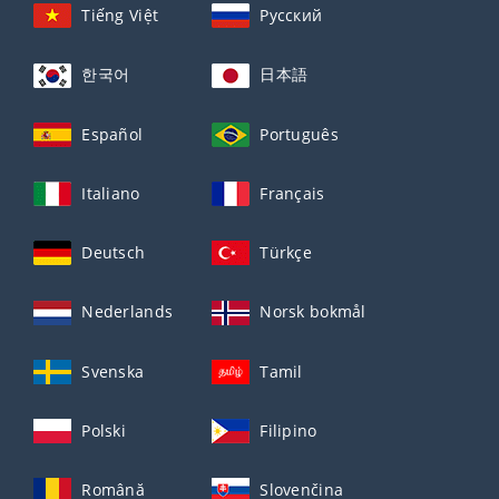
Tiếng Việt
Русский
한국어
日本語
Español
Português
Italiano
Français
Deutsch
Türkçe
Nederlands
Norsk bokmål
Svenska
Tamil
Polski
Filipino
Română
Slovenčina