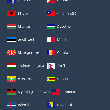
Српски
Cebuano
Shqip
中文（台灣）
Magyar
Sesotho
eesti keel
Malti
Македонски
Català
забо́ни тоҷикӣ́
नेपाली
ဗမာစကာ
Shona
Nyanja (Chichewa)
Samoan
Íslenska
Bosanski