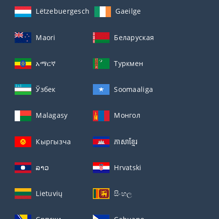
Lëtzebuergesch
Gaeilge
Maori
Беларуская
አማርኛ
Туркмен
Ўзбек
Soomaaliga
Malagasy
Монгол
Кыргызча
ភាសាខ្មែរ
ລາວ
Hrvatski
Lietuvių
සිංහල