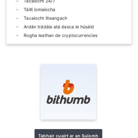
Tacaíocht 24/7
Táillí iomaíocha
Tacaíocht ilteangach
Ardán trádála atá éasca le húsáid
Rogha leathan de cryptocurrencies
Tabhair cuairt ar an Suíomh