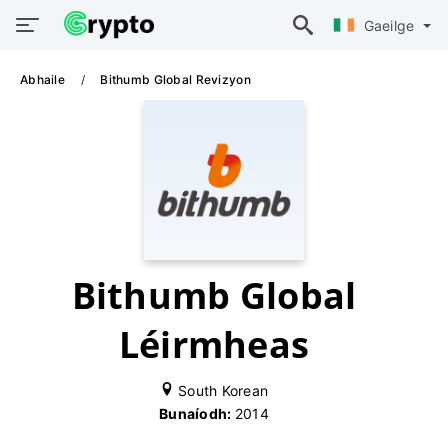
Gaeilge
Abhaile
Bithumb Global Revizyon
Bithumb Global
Léirmheas
South Korean
Bunaíodh:
2014