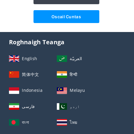
Oscail Cuntas
Roghnaigh Teanga
English
العربيّة
简体中文
हिन्दी
Indonesia
Melayu
اردو
فارسی
বাংলা
ไทย