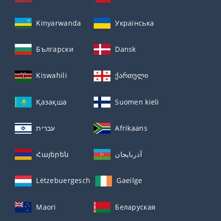
Kinyarwanda
Українська
Български
Dansk
Kiswahili
ქართული
Қазақша
Suomen kieli
עברית
Afrikaans
Հայերեն
آذربايجان
Lëtzebuergesch
Gaeilge
Maori
Беларуская