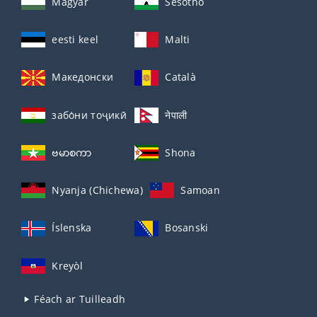
Magyar
Sesotho
eesti keel
Malti
Македонски
Català
забо́ни тоҷикӣ́
नेपाली
ဗမာစကာ
Shona
Nyanja (Chichewa)
Samoan
Íslenska
Bosanski
Kreyòl
Féach ar Tuilleadh