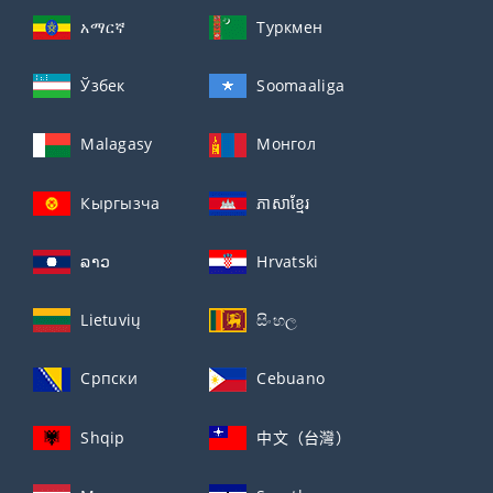
አማርኛ
Туркмен
Ўзбек
Soomaaliga
Malagasy
Монгол
Кыргызча
ភាសាខ្មែរ
ລາວ
Hrvatski
Lietuvių
සිංහල
Српски
Cebuano
Shqip
中文（台灣）