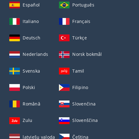
Español
Português
Italiano
Français
Deutsch
Türkçe
Nederlands
Norsk bokmål
Svenska
Tamil
Polski
Filipino
Română
Slovenčina
Zulu
Slovenščina
latviešu valoda
Čeština