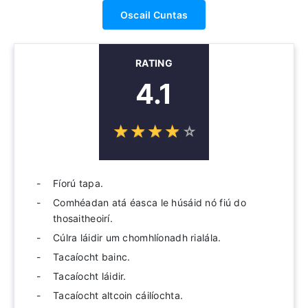
Oscail Cuntas
RATING
4.1
☆
★
☆
★
☆
★
☆
★
☆
★
Fíorú tapa.
Comhéadan atá éasca le húsáid nó fiú do
thosaitheoirí.
Cúlra láidir um chomhlíonadh rialála.
Tacaíocht bainc.
Tacaíocht láidir.
Tacaíocht altcoin cáilíochta.