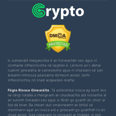
Is cumarsáid margaíochta é an foilseachán seo agus ní
comhairle infheistíochta ná taighde é. Léiríonn an t-ábhar
tuairimí ginearálta ár saineolaithe agus ní chuireann sé san
áireamh imthosca pearsanta léitheoirí aonair, taithí
infheistíochta, nó staid airgeadais reatha.
Fógra Riosca Ginearálta
: Tá ardleibhéal riosca ag baint leis
na táirgí trádála a thairgeann an chuideachta atá liostaithe ar
an suíomh Gréasáin seo agus is féidir go gcaillfí do chistí ar
fad dá bharr. Ba cheart duit smaoineamh an bhfuil sé
d’acmhainn agat an riosca ard a ghlacadh go gcaillfidh tú do
chuid airgid. Sula ndéanann tú cinneadh ar thrádáil, ní mór